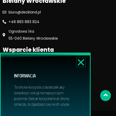
Bielany Wrocławskie
biuro@deckland.pl
+48 883 883 824
Ogrodowa 14a
55-040 Bielany Wrocławskie
Wsparcie klienta
Regulamin sklepu
Reklamacje i zwroty
INFORMACJA
Dostawa i płatność
Polityka prywatnosci
Ta strona korzysta z ciasteczek aby
Obowiązek informacyjny RODO
świadczyć usługi na najwyższym
poziomie. Dalsze korzystanie ze strony
oznacza, że zgadzasz się na ich użycie.