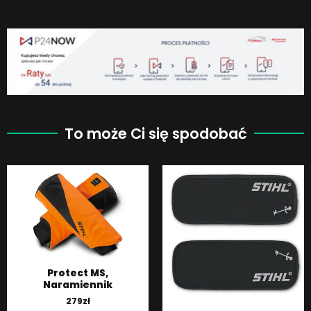
To może Ci się spodobać
Protect MS,
Naramiennik
279
zł