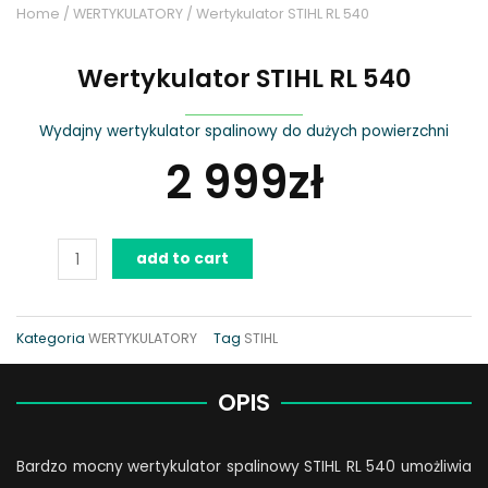
Home
/
WERTYKULATORY
/ Wertykulator STIHL RL 540
Wertykulator STIHL RL 540
Wydajny wertykulator spalinowy do dużych powierzchni
2 999
zł
Wertykulator
add to cart
STIHL
RL
540
Kategoria
WERTYKULATORY
Tag
STIHL
quantity
OPIS
Bardzo mocny wertykulator spalinowy STIHL RL 540 umożliwia