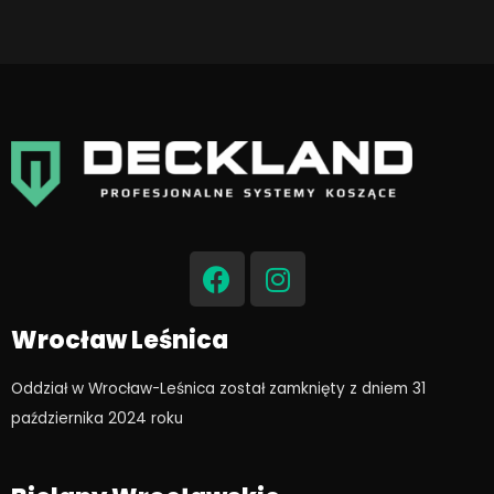
F
I
a
n
c
s
e
t
Wrocław Leśnica
b
a
o
g
Oddział w Wrocław-Leśnica został zamknięty z dniem 31
o
r
października 2024 roku​
k
a
m