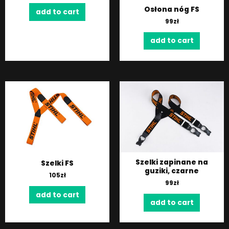
Osłona nóg FS
add to cart
99
zł
add to cart
Szelki zapinane na
Szelki FS
guziki, czarne
105
zł
99
zł
add to cart
add to cart