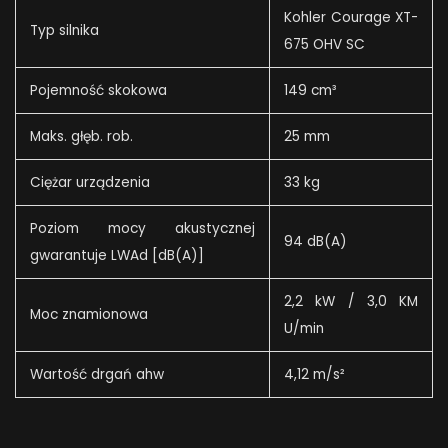
Kohler Courage XT-
Typ silnika
675 OHV SC
Pojemność skokowa
149 cm³
Maks. głęb. rob.
25 mm
Ciężar urządzenia
33 kg
Poziom mocy akustycznej
94 dB(A)
gwarantuje LWAd [dB(A)]
2,2 kW / 3,0 KM
Moc znamionowa
U/min
Wartość drgań ahw
4,12 m/s²