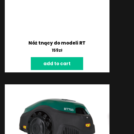
Nóż tnący do modeli RT
159
zł
add to cart