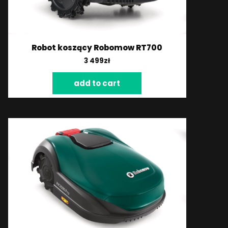
Robot koszący Robomow RT700
3 499
zł
add to cart