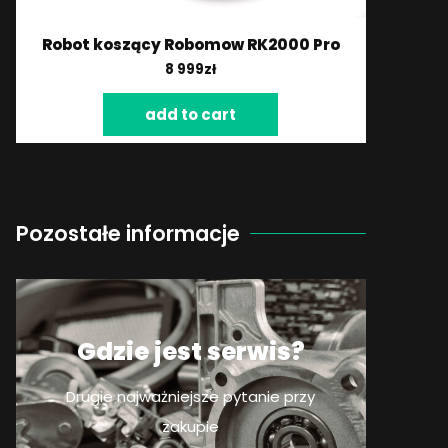
Robot koszący Robomow RK2000 Pro
8 999
zł
add to cart
Pozostałe informacje
Gdzie jest serwis?
Drugie najważniejsze pytanie przy
zakupie