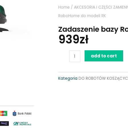
Home
/
AKCESORIA I CZĘŚCI ZAMIEN
RoboHome do modeli RK
Zadaszenie bazy R
939
zł
Zadaszenie
add to cart
bazy
RoboHome
Kategoria
DO ROBOTÓW KOSZĄCYC
do
modeli
RK
quantity