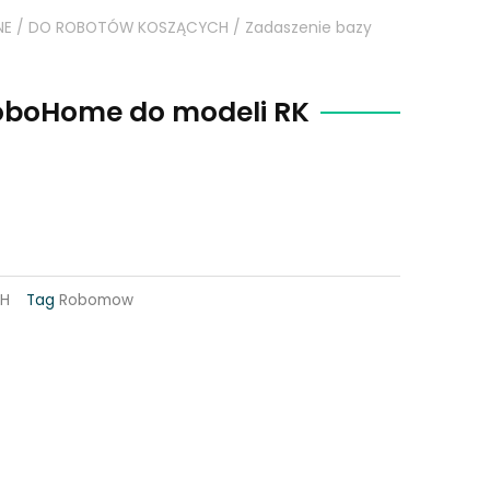
NE
/
DO ROBOTÓW KOSZĄCYCH
/ Zadaszenie bazy
oboHome do modeli RK
H
Tag
Robomow