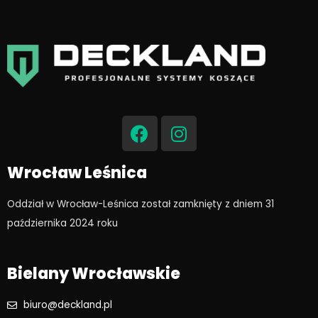
F
I
a
n
c
s
e
t
Wrocław Leśnica
b
a
o
g
Oddział w Wrocław-Leśnica został zamknięty z dniem 31
o
r
października 2024 roku​
k
a
m
Bielany Wrocławskie
biuro@deckland.pl