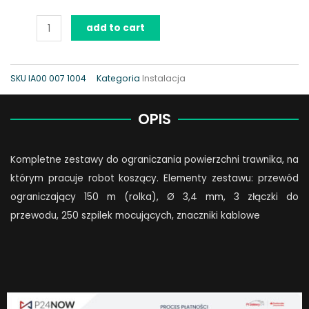
Zestaw
add to cart
instalacyjny
iMOW
1
SKU
IA00 007 1004
Kategoria
Instalacja
quantity
OPIS
Kompletne zestawy do ograniczania powierzchni trawnika, na
którym pracuje robot koszący. Elementy zestawu: przewód
ograniczający 150 m (rolka), Ø 3,4 mm, 3 złączki do
przewodu, 250 szpilek mocujących, znaczniki kablowe