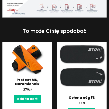
To może Ci się spodobać
Protect MS,
Naramiennik
279
zł
Osłona nóg FS
add to cart
99
zł