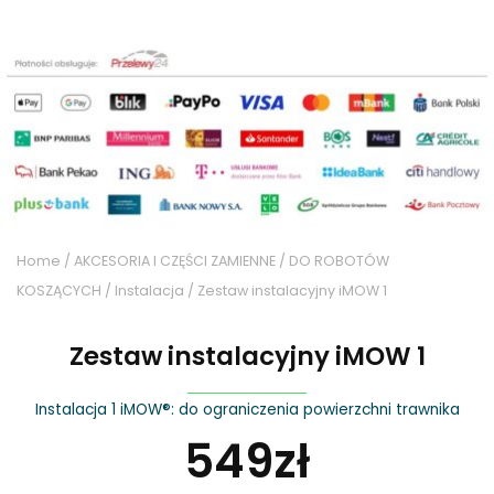
Home
/
AKCESORIA I CZĘŚCI ZAMIENNE
/
DO ROBOTÓW
KOSZĄCYCH
/
Instalacja
/ Zestaw instalacyjny iMOW 1
Zestaw instalacyjny iMOW 1
Instalacja 1 iMOW®: do ograniczenia powierzchni trawnika
549
zł