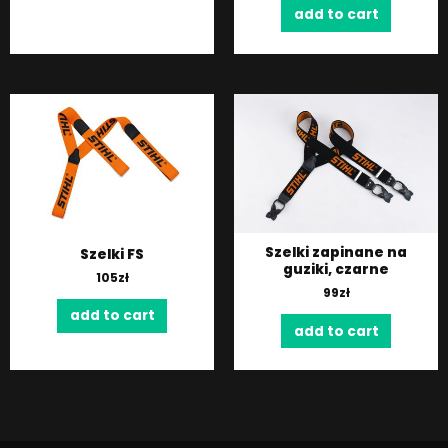
add to cart
Szelki zapinane na
Szelki FS
guziki, czarne
105
zł
99
zł
add to cart
add to cart