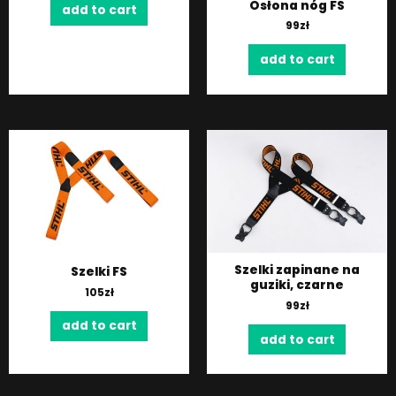
Osłona nóg FS
add to cart
99
zł
add to cart
Szelki zapinane na
Szelki FS
guziki, czarne
105
zł
99
zł
add to cart
add to cart