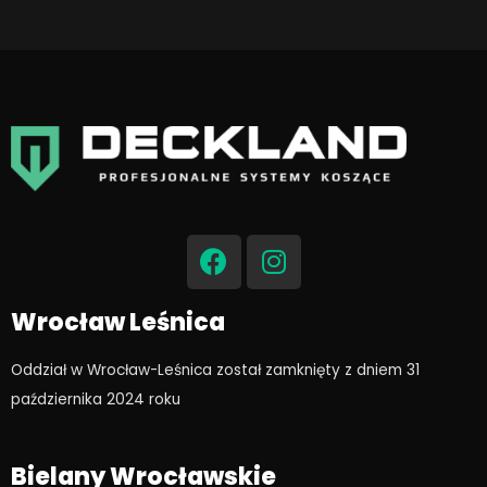
F
I
a
n
c
s
e
t
Wrocław Leśnica
b
a
o
g
Oddział w Wrocław-Leśnica został zamknięty z dniem 31
o
r
października 2024 roku​
k
a
m
Bielany Wrocławskie