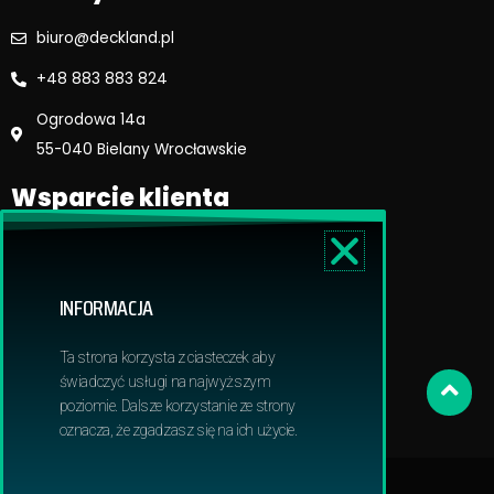
biuro@deckland.pl
+48 883 883 824
Ogrodowa 14a
55-040 Bielany Wrocławskie
Wsparcie klienta
Regulamin sklepu
Reklamacje i zwroty
INFORMACJA
Dostawa i płatność
Polityka prywatnosci
Ta strona korzysta z ciasteczek aby
Obowiązek informacyjny RODO
świadczyć usługi na najwyższym
poziomie. Dalsze korzystanie ze strony
oznacza, że zgadzasz się na ich użycie.
© 2024 Deckland | All Rights Reserved