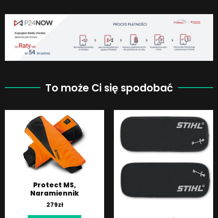
To może Ci się spodobać
Protect MS,
Naramiennik
279
zł