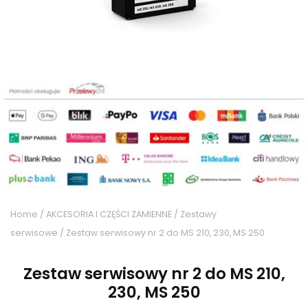
Home
/
AKCESORIA I CZĘŚCI ZAMIENNE
/
Zestawy
serwisowe
/ Zestaw serwisowy nr 2 do MS 210, 230, MS 250
Zestaw serwisowy nr 2 do MS 210,
230, MS 250