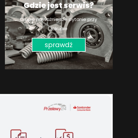
Gdzie jest serwis?
Drugie najważniejsze pytanie przy
zakupie
sprawdź