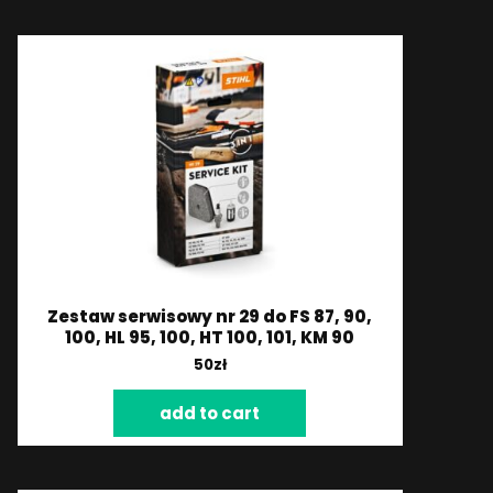
Zestaw serwisowy nr 29 do FS 87, 90,
100, HL 95, 100, HT 100, 101, KM 90
50
zł
add to cart