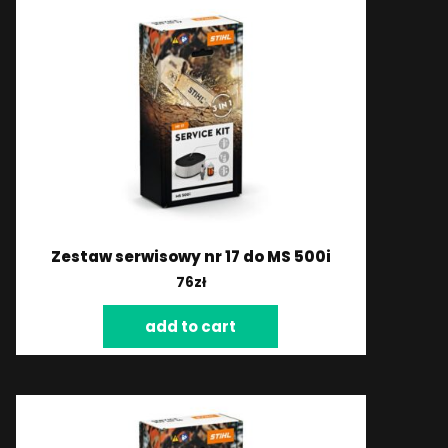
Zestaw serwisowy nr 17 do MS 500i
76
zł
add to cart