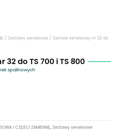
NE
/
Zestawy serwisowe
/ Zestaw serwisowy nr 32 do
 32 do TS 700 i TS 800
rek spalinowych
SORIA I CZĘŚCI ZAMIENNE
,
Zestawy serwisowe