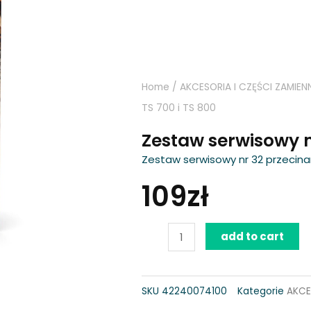
Home
/
AKCESORIA I CZĘŚCI ZAMIEN
TS 700 i TS 800
Zestaw serwisowy nr
Zestaw serwisowy nr 32 przecina
109
zł
Zestaw
add to cart
serwisowy
nr
SKU
42240074100
Kategorie
AKCE
32