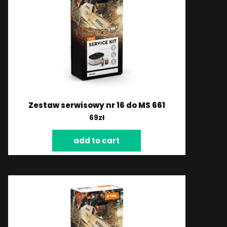
Zestaw serwisowy nr 16 do MS 661
69
zł
add to cart