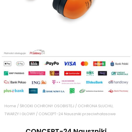
Home
/
ŚRODKI OCHRONY OSOBISTEJ
/
OCHRONA SŁUCHU,
TWARZY I GŁOWY
/ CONCEPT-24 Nauszniki przeciwhałasowe
CONCEPT-24 Nauszniki