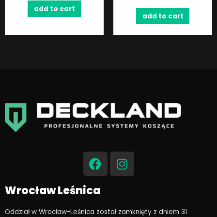
add to cart
add to cart
F
I
a
n
c
s
e
t
Wrocław Leśnica
b
a
o
g
Oddział w Wrocław-Leśnica został zamknięty z dniem 31