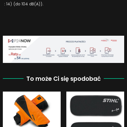
: 14) (do 104 dB(A)).
To może Ci się spodobać