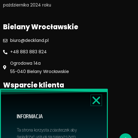
o
r
października 2024 roku​
k
a
m
Bielany Wrocławskie
biuro@deckland.pl
+48 883 883 824
Ogrodowa 14a
55-040 Bielany Wrocławskie
Wsparcie klienta
Regulamin sklepu
Reklamacje i zwroty
INFORMACJA
Dostawa i płatność
Polityka prywatnosci
Ta strona korzysta z ciasteczek aby
Obowiązek informacyjny RODO
świadczyć usługi na najwyższym