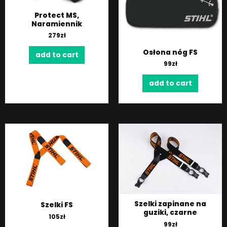
Protect MS,
Naramiennik
279
zł
Osłona nóg FS
add to cart
99
zł
add to cart
Szelki zapinane na
Szelki FS
guziki, czarne
105
zł
99
zł