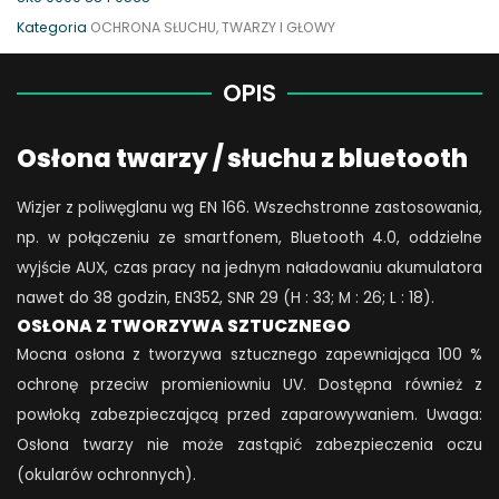
Osłona
Kategoria
OCHRONA SŁUCHU, TWARZY I GŁOWY
twarzy
/
OPIS
słuchu,
z
Osłona twarzy / słuchu z bluetooth
Bluetooth
i
Wizjer z poliwęglanu wg EN 166. Wszechstronne zastosowania,
wizjerem
np. w połączeniu ze smartfonem, Bluetooth 4.0, oddzielne
z
wyjście AUX, czas pracy na jednym naładowaniu akumulatora
tworzywa
nawet do 38 godzin, EN352, SNR 29 (H : 33; M : 26; L : 18).
quantity
OSŁONA Z TWORZYWA SZTUCZNEGO
Mocna osłona z tworzywa sztucznego zapewniająca 100 %
ochronę przeciw promieniowniu UV. Dostępna również z
powłoką zabezpieczającą przed zaparowywaniem. Uwaga:
Osłona twarzy nie może zastąpić zabezpieczenia oczu
(okularów ochronnych).