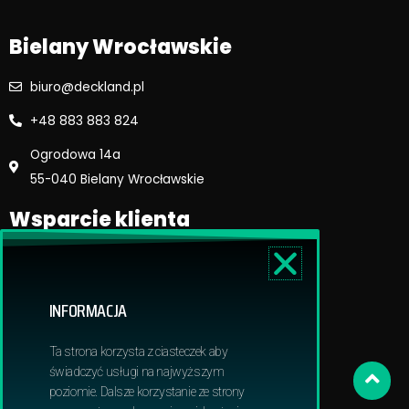
m
Bielany Wrocławskie
biuro@deckland.pl
+48 883 883 824
Ogrodowa 14a
55-040 Bielany Wrocławskie
Wsparcie klienta
Regulamin sklepu
Reklamacje i zwroty
INFORMACJA
Dostawa i płatność
Polityka prywatnosci
Ta strona korzysta z ciasteczek aby
Obowiązek informacyjny RODO
świadczyć usługi na najwyższym
poziomie. Dalsze korzystanie ze strony