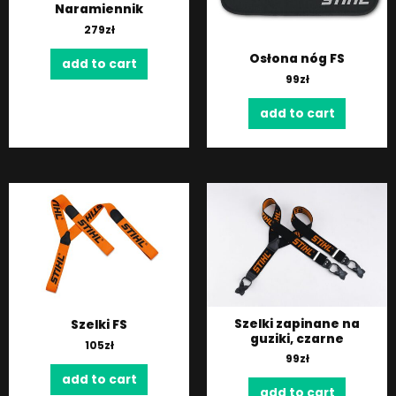
Naramiennik
279
zł
Osłona nóg FS
add to cart
99
zł
add to cart
Szelki zapinane na
Szelki FS
guziki, czarne
105
zł
99
zł
add to cart
add to cart