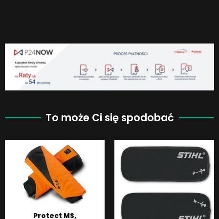
To może Ci się spodobać
Protect MS,