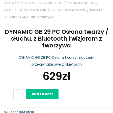
Home
/
ŚRODKI OCHRONY OSOBISTEJ
/
OCHRONA SŁUCHU,
TWARZY I GŁOWY
/ DYNAMIC GB 29 PC Osłona twarzy / słuchu, z
Bluetooth i wizjerem z tworzywa
DYNAMIC GB 29 PC Osłona twarzy /
słuchu, z Bluetooth i wizjerem z
tworzywa
DYNAMIC GB 29 PC Osłona twarzy i nauszniki
przeciwhałasowe z bluetooth
629
zł
DYNAMIC
add to cart
GB
29
PC
SKU
0000 884 0538