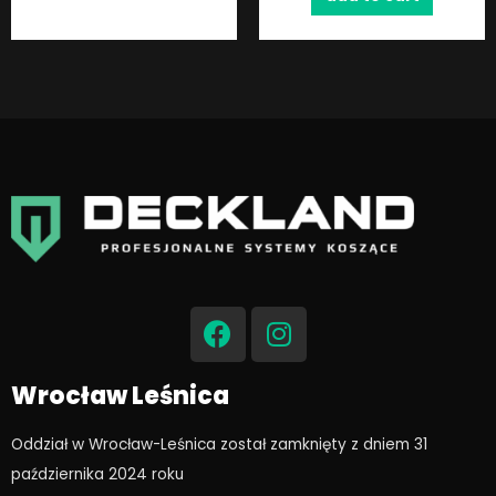
F
I
a
n
c
s
e
t
Wrocław Leśnica
b
a
o
g
Oddział w Wrocław-Leśnica został zamknięty z dniem 31
o
r
października 2024 roku​
k
a