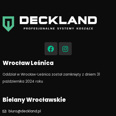
F
I
a
n
c
s
e
t
Wrocław Leśnica
b
a
o
g
Oddział w Wrocław-Leśnica został zamknięty z dniem 31
o
r
października 2024 roku​
k
a
m
Bielany Wrocławskie
biuro@deckland.pl