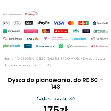
Home
/
AKCESORIA I CZĘŚCI ZAMIENNE
/
DO MYJEK
/
Dysze
/ Dysza
do pianowania, do RE 80 – 143
Dysza do pianowania, do RE 80 –
143
Zwiększona wydajność
175
zł