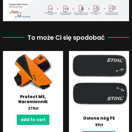
To może Ci się spodobać
Protect MS,
Naramiennik
279
zł
Osłona nóg FS
add to cart
99
zł