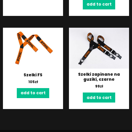
add to cart
Szelki zapinane na
Szelki FS
guziki, czarne
105
zł
99
zł
add to cart
add to cart