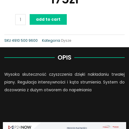
Dysza
add to cart
do
pianowania,
do
SKU
4910 500 9600
Kategoria
Dysze
RE
80
OPIS
-
143
Wysoka skuteczność czyszczenia dzięki nakładaniu trwałej
quantity
piany. Regulacja intensywności i kąta strumienia. System do
dozowania z dużym otworem do napełniania