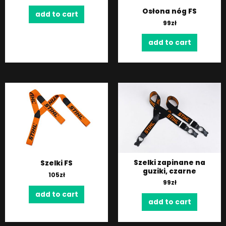
Osłona nóg FS
add to cart
99
zł
add to cart
Szelki zapinane na
Szelki FS
guziki, czarne
105
zł
99
zł
add to cart
add to cart