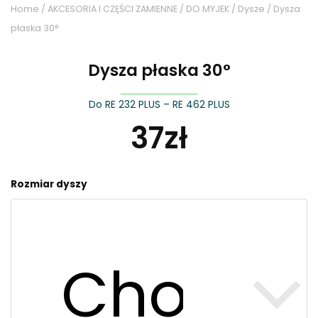
Home
/
AKCESORIA I CZĘŚCI ZAMIENNE
/
DO MYJEK
/
Dysze
/ Dysza
płaska 30°
Dysza płaska 30°
Do RE 232 PLUS – RE 462 PLUS
37
zł
Dysza
Rozmiar dyszy
płaska
30°
quantity