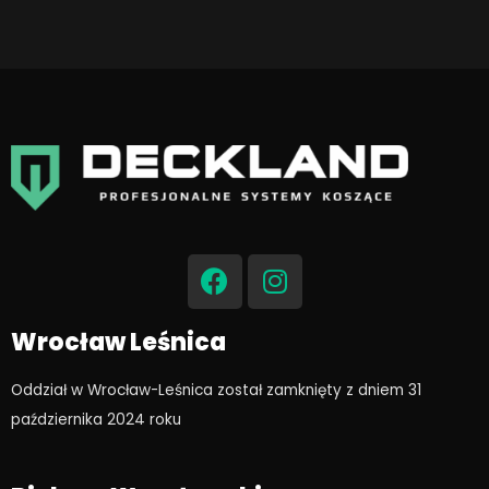
F
I
a
n
c
s
e
t
Wrocław Leśnica
b
a
o
g
Oddział w Wrocław-Leśnica został zamknięty z dniem 31
o
r
października 2024 roku​
k
a
m