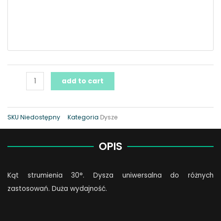
add to cart
SKU
Niedostępny
Kategoria
Dysze
OPIS
Kąt strumienia 30°. Dysza uniwersalna do różnych
zastosowań. Duża wydajność.