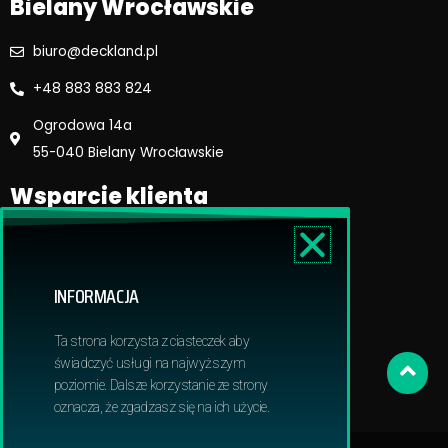
Bielany Wrocławskie
biuro@deckland.pl
+48 883 883 824
Ogrodowa 14a
55-040 Bielany Wrocławskie
Wsparcie klienta
Regulamin sklepu
Reklamacje i zwroty
INFORMACJA
Dostawa i płatność
Polityka prywatnosci
Ta strona korzysta z ciasteczek aby
Obowiązek informacyjny RODO
świadczyć usługi na najwyższym
poziomie. Dalsze korzystanie ze strony
oznacza, że zgadzasz się na ich użycie.