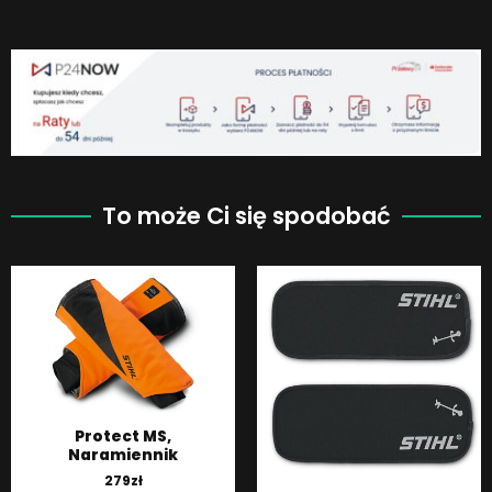
To może Ci się spodobać
Protect MS,
Naramiennik
279
zł