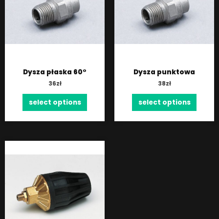
Dysza płaska 60°
Dysza punktowa
36
zł
38
zł
select options
select options