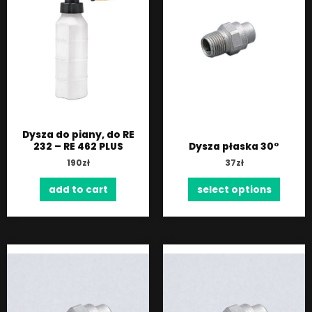
Dysza do piany, do RE
232 – RE 462 PLUS
Dysza płaska 30°
190
zł
37
zł
add to cart
select options