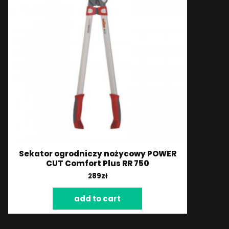
Sekator ogrodniczy nożycowy POWER
CUT Comfort Plus RR 750
289
zł
add to cart