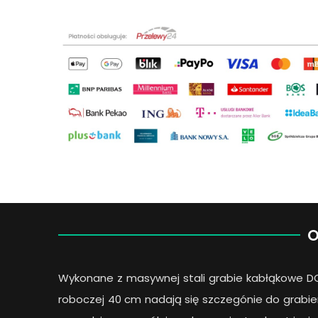
O
Wykonane z masywnej stali grabie kabłąkowe D
roboczej 40 cm nadają się szczegónie do grabie