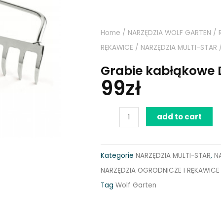
Home
/
NARZĘDZIA WOLF GARTEN
/
RĘKAWICE
/
NARZĘDZIA MULTI-STAR
Grabie kabłąkowe
99
zł
Grabie
add to cart
kabłąkowe
DO-
Kategorie
NARZĘDZIA MULTI-STAR
,
N
M
NARZĘDZIA OGRODNICZE I RĘKAWICE
40
Tag
Wolf Garten
quantity