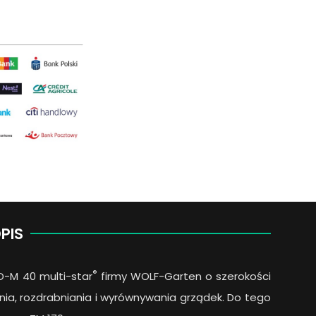
PIS
®
O-M 40 multi-star
firmy WOLF-Garten o szerokości
nia, rozdrabniania i wyrównywania grządek. Do tego