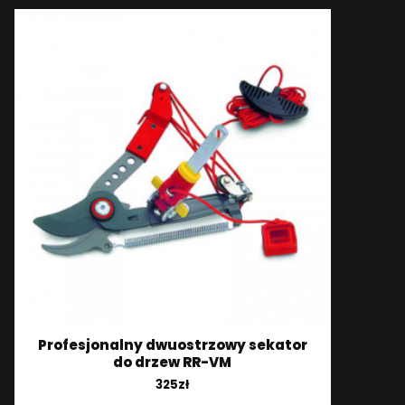
Profesjonalny dwuostrzowy sekator
do drzew RR-VM
325
zł