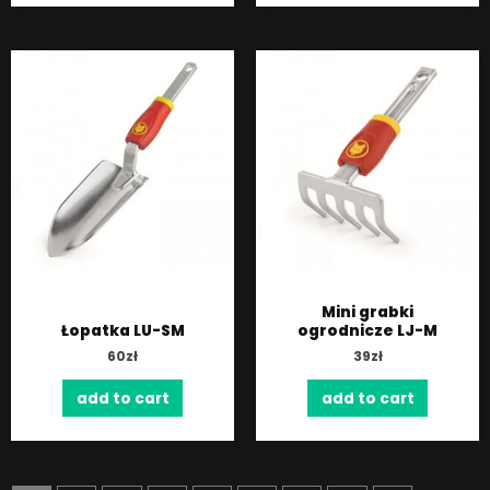
Mini grabki
Łopatka LU-SM
ogrodnicze LJ-M
60
zł
39
zł
add to cart
add to cart