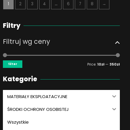
1
2
3
4
…
6
7
8
→
Filtry
Filtruj wg ceny
Min
Max
price
price
filter
Price:
10zł
—
350zł
Kategorie
MATERIAŁY EKSPLOATACYJNE
ŚRODKI OCHRONY OSOBISTEJ
Wszystkie