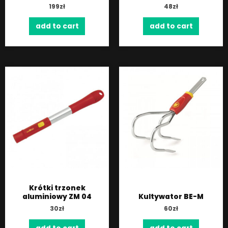
199
zł
48
zł
add to cart
add to cart
Krótki trzonek
aluminiowy ZM 04
Kultywator BE-M
30
zł
60
zł