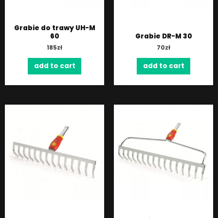
Grabie do trawy UH-M
60
Grabie DR-M 30
185
zł
70
zł
add to cart
add to cart