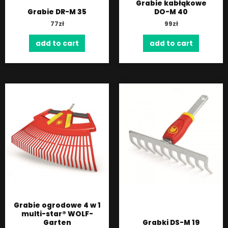
Grabie kabłąkowe
Grabie DR-M 35
DO-M 40
77
zł
99
zł
add to cart
add to cart
Grabie ogrodowe 4 w 1
multi-star® WOLF-
Garten
Grabki DS-M 19