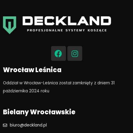
F
I
a
n
c
s
e
t
Wrocław Leśnica
b
a
o
g
Oddział w Wrocław-Leśnica został zamknięty z dniem 31
o
r
października 2024 roku​
k
a
m
Bielany Wrocławskie
biuro@deckland.pl