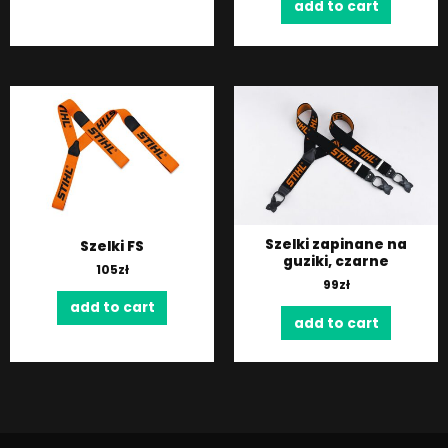
add to cart
Szelki zapinane na
Szelki FS
guziki, czarne
105
zł
99
zł
add to cart
add to cart