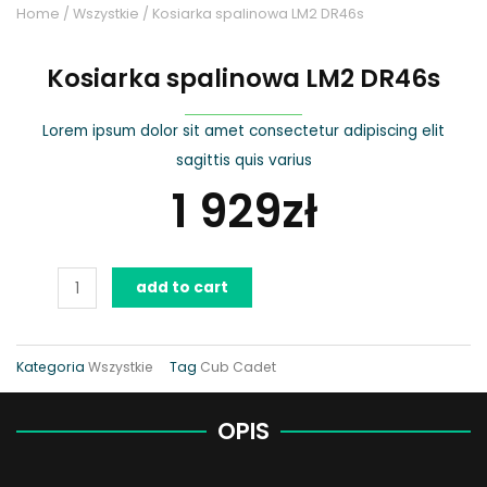
Home
/
Wszystkie
/ Kosiarka spalinowa LM2 DR46s
Kosiarka spalinowa LM2 DR46s
Lorem ipsum dolor sit amet consectetur adipiscing elit
sagittis quis varius
1 929
zł
Kosiarka
add to cart
spalinowa
LM2
DR46s
Kategoria
Wszystkie
Tag
Cub Cadet
quantity
OPIS