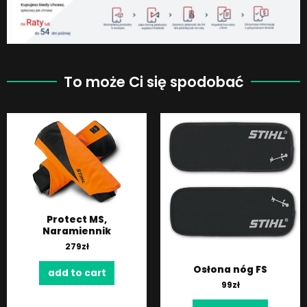
To może Ci się spodobać
Protect MS,
Naramiennik
279
zł
Osłona nóg FS
add to cart
99
zł