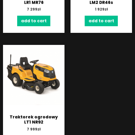
LR1 MR76
LM2 DR46s
7 299
zł
1 929
zł
add to cart
add to cart
Traktorek ogrodowy
LT1 NR92
7 999
zł