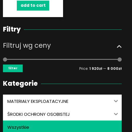
add to cart
Filtry
Filtruj wg ceny
Min
Max
price
price
filter
Price:
1 920zł
—
8 000zł
Kategorie
MATERIAŁY EKSPLOATACYJNE
ŚRODKI OCHRONY OSOBISTEJ
Wszystkie