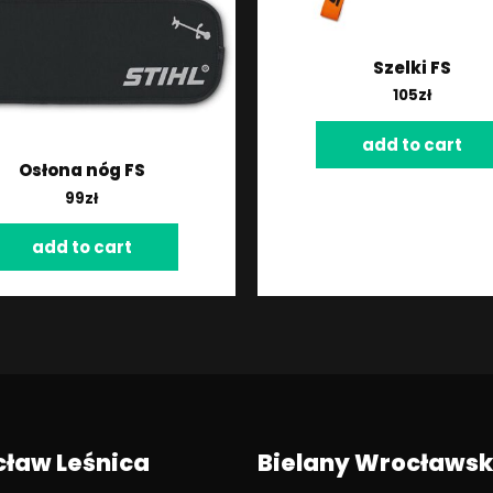
Szelki FS
105
zł
add to cart
Osłona nóg FS
99
zł
add to cart
ław Leśnica
Bielany Wrocławsk