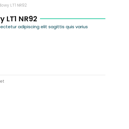
dowy LT1 NR92
y LT1 NR92
tetur adipiscing elit sagittis quis varius
et