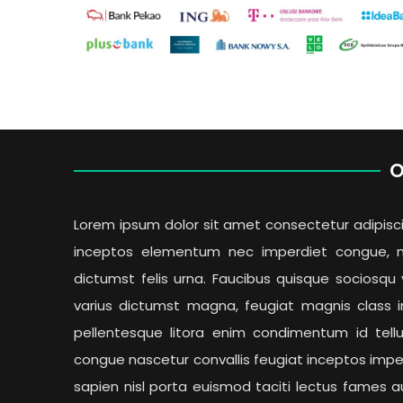
O
Lorem ipsum dolor sit amet consectetur adipiscing 
inceptos elementum nec imperdiet congue, n
dictumst felis urna. Faucibus quisque sociosq
varius dictumst magna, feugiat magnis class i
pellentesque litora enim condimentum id tell
congue nascetur convallis feugiat inceptos imp
sapien nisl porta euismod taciti lectus fames a