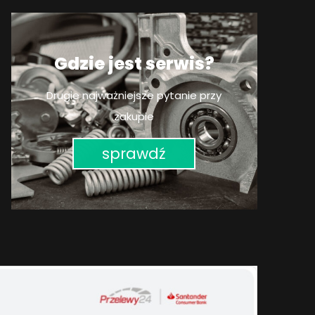
Gdzie jest serwis?
Drugie najważniejsze pytanie przy
zakupie
sprawdź