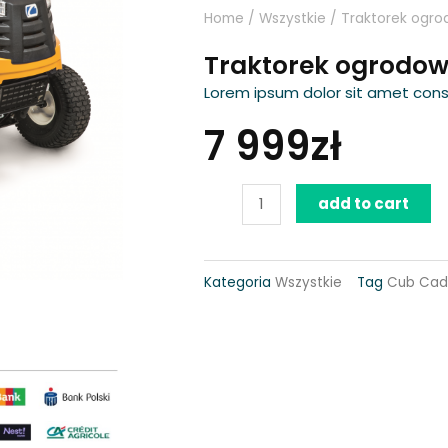
Home
/
Wszystkie
/ Traktorek ogro
Traktorek ogrodow
Lorem ipsum dolor sit amet consec
7 999
zł
Traktorek
add to cart
ogrodowy
LT1
Kategoria
Wszystkie
Tag
Cub Cad
NR92
quantity