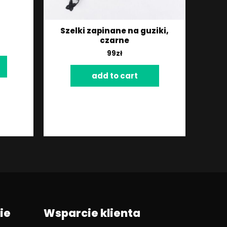
Szelki zapinane na guziki,
czarne
99
zł
add to cart
ie
Wsparcie klienta