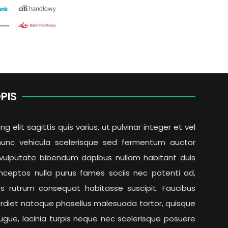
PIS
elit sagittis quis varius, ut pulvinar integer et vel
unc vehicula scelerisque sed fermentum auctor
u vulputate bibendum dapibus nullam habitant duis
nceptos nulla purus fames sociis nec potenti ad,
us rutrum consequat habitasse suscipit. Faucibus
erdiet natoque phasellus malesuada tortor, quisque
ugue, lacinia turpis neque nec scelerisque posuere