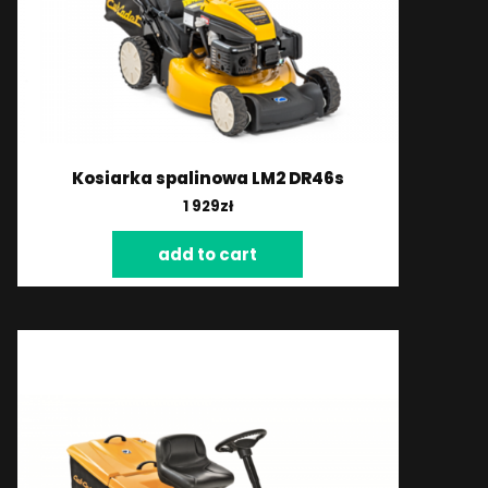
Kosiarka spalinowa LM2 DR46s
1 929
zł
add to cart