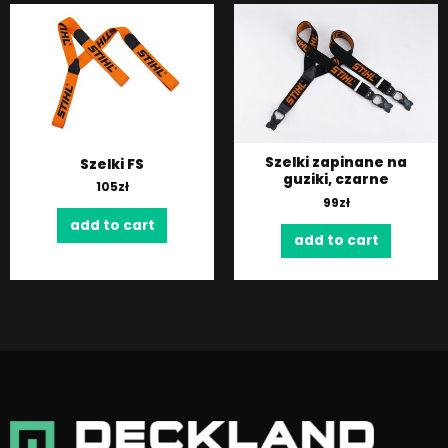
Szelki zapinane na
Szelki FS
guziki, czarne
105
zł
99
zł
add to cart
add to cart