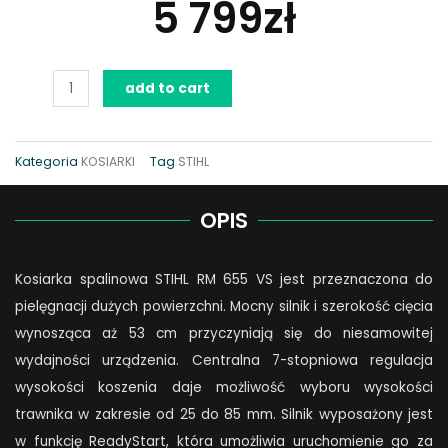
5 799
zł
Kosiarka
add to cart
STIHL
RM
655
Kategoria
KOSIARKI
Tag
STIHL
VS
quantity
OPIS
Kosiarka spalinowa STIHL RM 655 VS jest przeznaczona do
pielęgnacji dużych powierzchni. Mocny silnik i szerokość cięcia
wynosząca aż 53 cm przyczyniają się do niesamowitej
wydajności urządzenia. Centralna 7-stopniowa regulacja
wysokości koszenia daje możliwość wyboru wysokości
trawnika w zakresie od 25 do 85 mm. Silnik wyposażony jest
w funkcję ReadyStart, która umożliwia uruchomienie go za