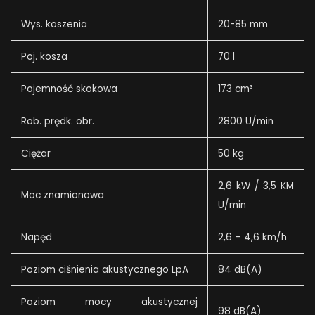
Wys. koszenia
20-85 mm
Poj. kosza
70 l
Pojemność skokowa
173 cm³
Rob. prędk. obr.
2800 U/min
Ciężar
50 kg
2,6 kW / 3,5 KM
Moc znamionowa
U/min
Napęd
2,6 – 4,6 km/h
Poziom ciśnienia akustycznego LpA
84 dB(A)
Poziom mocy akustycznej
98 dB(A)