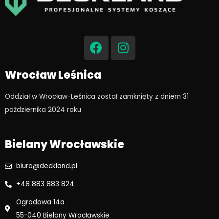
F
I
a
n
c
s
e
t
Wrocław Leśnica
b
a
o
g
Oddział w Wrocław-Leśnica został zamknięty z dniem 31
o
r
października 2024 roku​
k
a
m
Bielany Wrocławskie
biuro@deckland.pl
+48 883 883 824
Ogrodowa 14a
55-040 Bielany Wrocławskie