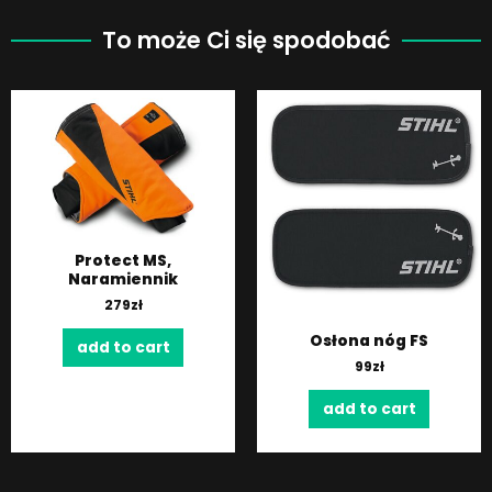
To może Ci się spodobać
Protect MS,
Naramiennik
279
zł
Osłona nóg FS
add to cart
99
zł
add to cart