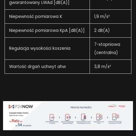
gwarantowany LWAd [dB(A)]
Niepewność pomiarowa K
1,9 m/s²
Niepewność pomiarowa KpA [dB(A)]
2 dB(A)
7-stopniowa
Regulacja wysokości koszenia
(centralna)
Wartość drgań uchwyt ahw
3,8 m/s²