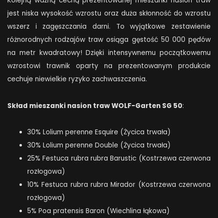
Kolejną ważną cechą prezentowanej mieszanki nasion traw
jest niska wysokość wzrostu oraz duża skłonność do wzrostu
wszerz i zagęszczania darni. To wyjątkowe zestawienie
różnorodnych rodzajów traw osiąga gęstość 50 000 pędów
na metr kwadratowy! Dzięki intensywnemu początkowemu
wzrostowi trawnik oparty na prezentowanym produkcie
cechuje niewielkie ryzyko zachwaszczenia.
Skład mieszanki nasion traw WOLF-Garten SG 50
:
30% Lolium perenne Esquire (Życica trwała)
30% Lolium perenne Double (Życica trwała)
25% Festuca rubra rubra Barustic (Kostrzewa czerwona
rozłogowa)
10% Festuca rubra rubra Mirador (Kostrzewa czerwona
rozłogowa)
5% Poa pratensis Baron (Wiechlina łąkowa)