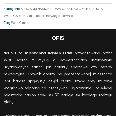
WOLF-
Kategorie
MIESZANKI NASION I TRAW ORAZ NAWOZY
,
NARZĘDZIA
Garten
WOLF GARTEN
,
Zakładanie nowego trawnika
SG
Tag
Wolf Garten
50
Sport
OPIS
i
Rekreacja
SG 50
to
mieszanka nasion traw
przygotowana przez
quantity
WOLF-Garten z myślą o powierzchniach intensywnie
użytkowanych takich jak obiekty sportowe czy tereny
rekreacyjne. Trawnik oparty na prezentowanej mieszance
jest bardzo sprężysty, dzięki czemu uzyskujemy murawę
wyjątkowo odporną na intensywne użytkowanie. Co więcej
mieszanka nasion traw SG 50 nadaje się każdego rodzaju
gleby.