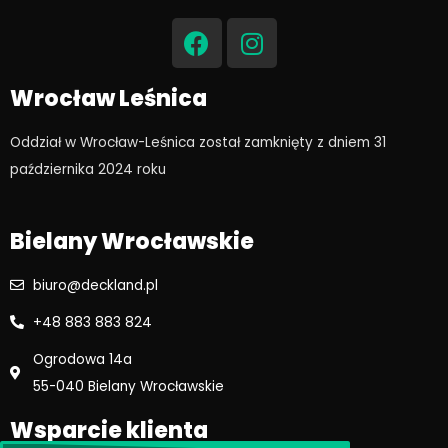
F
I
a
n
c
s
e
t
Wrocław Leśnica
b
a
o
g
Oddział w Wrocław-Leśnica został zamknięty z dniem 31
o
r
października 2024 roku​
k
a
m
Bielany Wrocławskie
biuro@deckland.pl
+48 883 883 824
Ogrodowa 14a
55-040 Bielany Wrocławskie
Wsparcie klienta