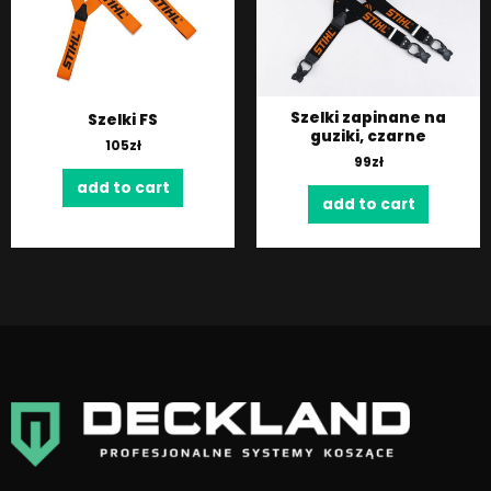
Szelki zapinane na
Szelki FS
guziki, czarne
105
zł
99
zł
add to cart
add to cart