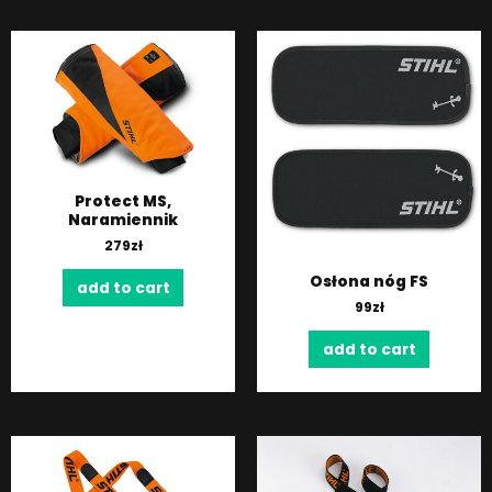
Protect MS,
Naramiennik
279
zł
Osłona nóg FS
add to cart
99
zł
add to cart