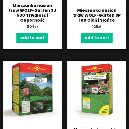
Mieszanka nasion
traw WOLF-Garten SJ
Mieszanka nasion
500 Trwałość i
traw WOLF-Garten SP
Odporność
100 Cień i Słońce
504
zł
125
zł
add to cart
add to cart