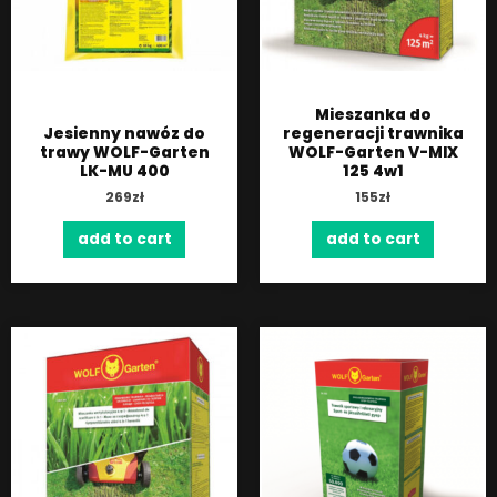
Mieszanka do
Jesienny nawóz do
regeneracji trawnika
trawy WOLF-Garten
WOLF-Garten V-MIX
LK-MU 400
125 4w1
269
zł
155
zł
add to cart
add to cart