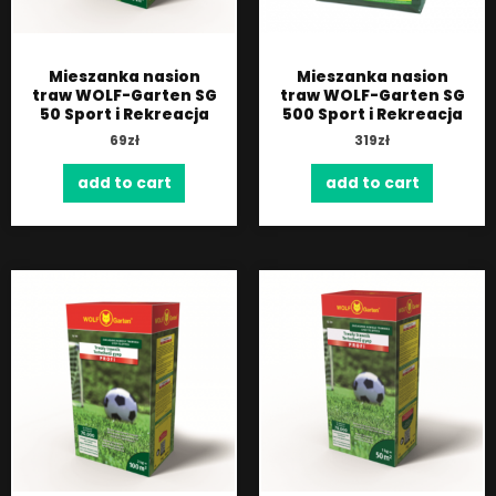
Mieszanka nasion
Mieszanka nasion
traw WOLF-Garten SG
traw WOLF-Garten SG
50 Sport i Rekreacja
500 Sport i Rekreacja
69
zł
319
zł
add to cart
add to cart