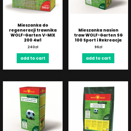
Mieszanka do
regeneracji trawnika
Mieszanka nasion
WOLF-Garten V-MIX
traw WOLF-Garten SG
200 4w1
100 Sport i Rekreacja
240
zł
96
zł
add to cart
add to cart