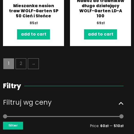
Nawóz do trawników
Mieszanka nasion
długo działający
traw WOLF-Garten SP
WOLF-Garten LD-A
50 Cień i Słońce
100
85
zł
69
zł
add to cart
add to cart
1
2
→
Filtry
Filtruj wg ceny
Min
Max
price
price
filter
Price:
60zł
—
510zł