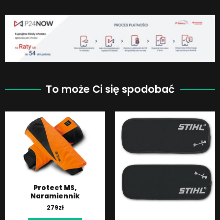
To może Ci się spodobać
Protect MS,
Naramiennik
279
zł