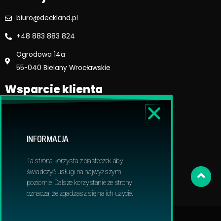
biuro@deckland.pl
+48 883 883 824
Ogrodowa 14a
55-040 Bielany Wrocławskie
Wsparcie klienta
Regulamin sklepu
Reklamacje i zwroty
INFORMACJA
Dostawa i płatność
Polityka prywatnosci
Ta strona korzysta z ciasteczek aby
Obowiązek informacyjny RODO
świadczyć usługi na najwyższym
poziomie. Dalsze korzystanie ze strony
oznacza, że zgadzasz się na ich użycie.
© 2024 Deckland | All Rights Reserved