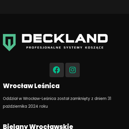
F
I
a
n
c
s
e
t
Wrocław Leśnica
b
a
o
g
Oddział w Wrocław-Leśnica został zamknięty z dniem 31
o
r
października 2024 roku​
k
a
m
Bielany Wrocławskie