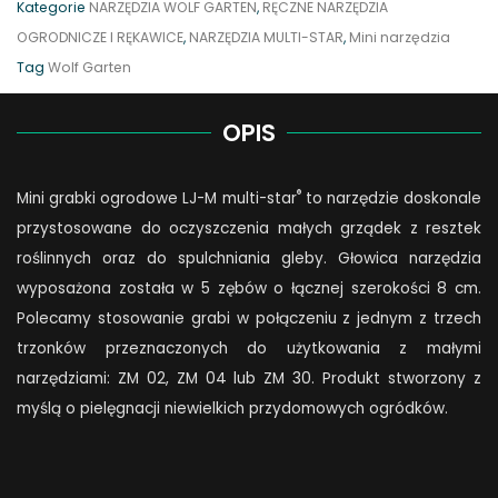
Kategorie
NARZĘDZIA WOLF GARTEN
,
RĘCZNE NARZĘDZIA
M
OGRODNICZE I RĘKAWICE
,
NARZĘDZIA MULTI-STAR
,
Mini narzędzia
quantity
Tag
Wolf Garten
OPIS
®
Mini grabki ogrodowe LJ-M multi-star
to narzędzie doskonale
przystosowane do oczyszczenia małych grządek z resztek
roślinnych oraz do spulchniania gleby. Głowica narzędzia
wyposażona została w 5 zębów o łącznej szerokości 8 cm.
Polecamy stosowanie grabi w połączeniu z jednym z trzech
trzonków przeznaczonych do użytkowania z małymi
narzędziami: ZM 02, ZM 04 lub ZM 30. Produkt stworzony z
myślą o pielęgnacji niewielkich przydomowych ogródków.