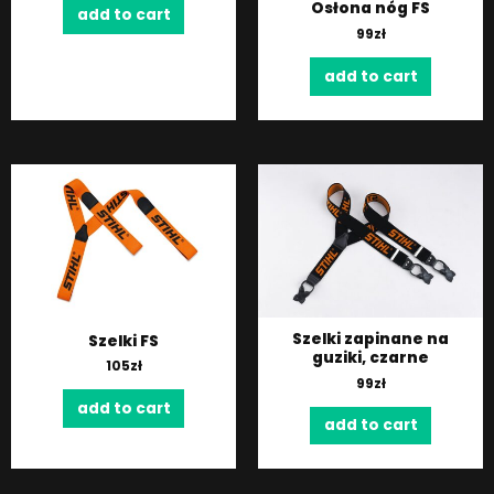
Osłona nóg FS
add to cart
99
zł
add to cart
Szelki zapinane na
Szelki FS
guziki, czarne
105
zł
99
zł
add to cart
add to cart