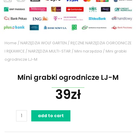
Home
/
NARZĘDZIA WOLF GARTEN
/
RĘCZNE NARZĘDZIA OGRODNICZE
I RĘKAWICE
/
NARZĘDZIA MULTI-STAR
/
Mini narzędzia
/ Mini grabki
ogrodnicze LJ-M
Mini grabki ogrodnicze LJ-M
39
zł
Mini
add to cart
grabki
ogrodnicze
LJ-