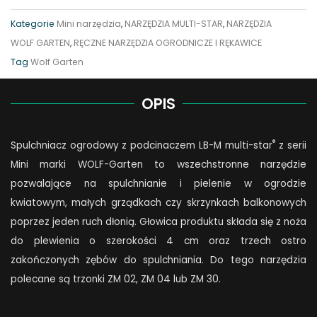
z
Kategorie
Mini narzędzia
,
NARZĘDZIA MULTI-STAR
,
NARZĘDZIA
podcinaczem
WOLF GARTEN
,
RĘCZNE NARZĘDZIA OGRODNICZE I RĘKAWICE
LB-
Tag
Wolf Garten
M
quantity
OPIS
®
Spulchniacz ogrodowy z podcinaczem LB-M multi-star
z serii
Mini marki WOLF-Garten to wszechstronne narzędzie
pozwalające na spulchnianie i pielenie w ogrodzie
kwiatowym, małych grządkach czy skrzynkach balkonowych
poprzez jeden ruch dłonią. Głowica produktu składa się z noża
do plewienia o szerokości 4 cm oraz trzech ostro
zakończonych zębów do spulchniania. Do tego narzędzia
polecane są trzonki ZM 02, ZM 04 lub ZM 30.