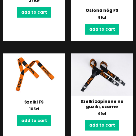
279
zł
Osłona nóg FS
add to cart
99
zł
add to cart
Szelki zapinane na
Szelki FS
guziki, czarne
105
zł
99
zł
add to cart
add to cart