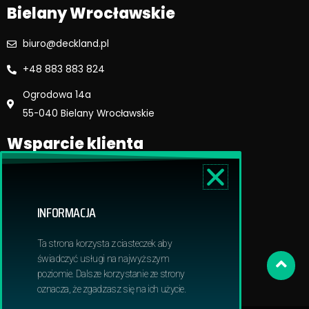
Bielany Wrocławskie
biuro@deckland.pl
+48 883 883 824
Ogrodowa 14a
55-040 Bielany Wrocławskie
Wsparcie klienta
Regulamin sklepu
Reklamacje i zwroty
INFORMACJA
Dostawa i płatność
Polityka prywatnosci
Ta strona korzysta z ciasteczek aby
Obowiązek informacyjny RODO
świadczyć usługi na najwyższym
poziomie. Dalsze korzystanie ze strony
oznacza, że zgadzasz się na ich użycie.