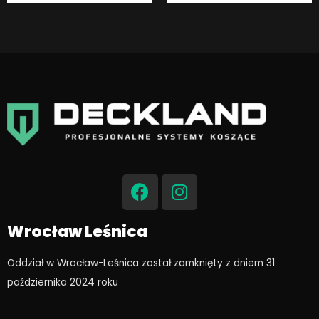
F
I
a
n
c
s
e
t
Wrocław Leśnica
b
a
o
g
Oddział w Wrocław-Leśnica został zamknięty z dniem 31
o
r
października 2024 roku​
k
a
m