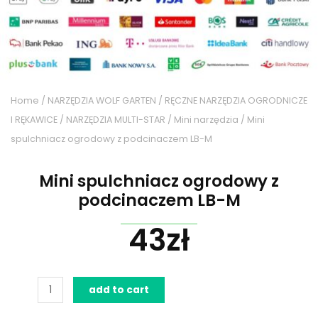
Home
/
NARZĘDZIA WOLF GARTEN
/
RĘCZNE NARZĘDZIA OGRODNICZE
I RĘKAWICE
/
NARZĘDZIA MULTI-STAR
/
Mini narzędzia
/ Mini
spulchniacz ogrodowy z podcinaczem LB-M
Mini spulchniacz ogrodowy z
podcinaczem LB-M
43
zł
Mini
add to cart
spulchniacz
ogrodowy