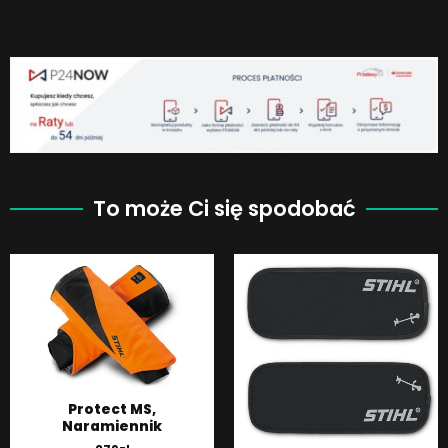
To może Ci się spodobać
Protect MS,
Naramiennik