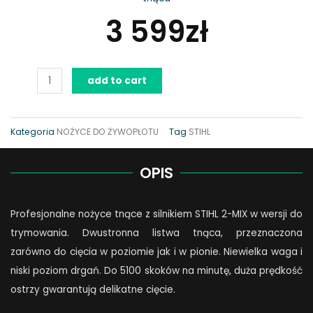
3 599
zł
Nożyce
add to cart
STIHL
HS
82
Kategoria
NOŻYCE DO ŻYWOPŁOTU
Tag
STIHL
T
quantity
OPIS
Profesjonalne nożyce tnące z silnikiem STIHL 2-MIX w wersji do
trymowania. Dwustronna listwa tnąca, przeznaczona
zarówno do cięcia w poziomie jak i w pionie. Niewielka waga i
niski poziom drgań. Do 5100 skoków na minutę, duża prędkość
ostrzy gwarantują delikatne cięcie.