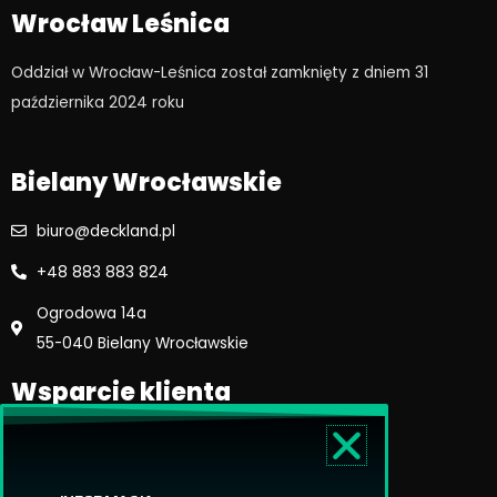
e
t
Wrocław Leśnica
b
a
o
g
Oddział w Wrocław-Leśnica został zamknięty z dniem 31
o
r
października 2024 roku​
k
a
m
Bielany Wrocławskie
biuro@deckland.pl
+48 883 883 824
Ogrodowa 14a
55-040 Bielany Wrocławskie
Wsparcie klienta
Regulamin sklepu
Reklamacje i zwroty