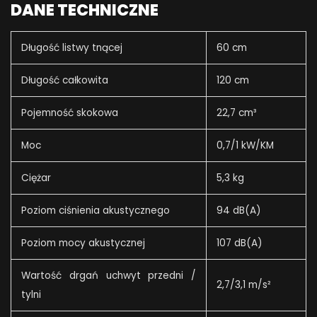
DANE TECHNICZNE
Długość listwy tnącej
60 cm
Długość całkowita
120 cm
Pojemność skokowa
22,7 cm³
Moc
0,7/1 kW/KM
Ciężar
5,3 kg
Poziom ciśnienia akustycznego
94 dB(A)
Poziom mocy akustycznej
107 dB(A)
Wartość drgań uchwyt przedni /
2,7/3,1 m/s²
tylni