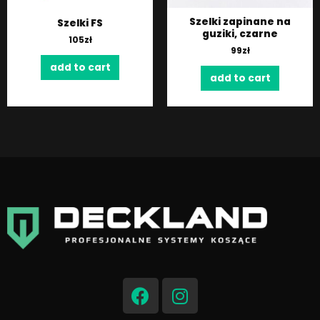
Szelki zapinane na
Szelki FS
guziki, czarne
105
zł
99
zł
add to cart
add to cart
F
I
a
n
c
s