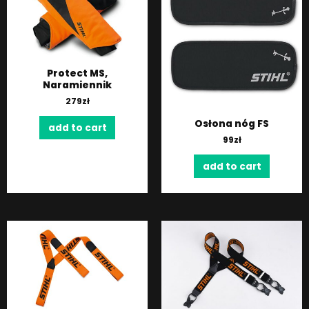
Protect MS,
Naramiennik
279
zł
Osłona nóg FS
add to cart
99
zł
add to cart