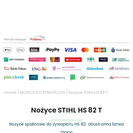
Home
/
NOŻYCE DO ŻYWOPŁOTU
/ Nożyce STIHL HS 82 T
Nożyce STIHL HS 82 T
Nożyce spalinowe do żywopłotu HS 82: obustronna listwa
tnąca