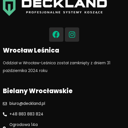
F
I
a
n
c
s
e
t
Wrocław Leśnica
b
a
o
g
Oddział w Wrocław-Leśnica został zamknięty z dniem 31
o
r
października 2024 roku​
k
a
m
Bielany Wrocławskie
biuro@deckland.pl
+48 883 883 824
Ogrodowa 14a