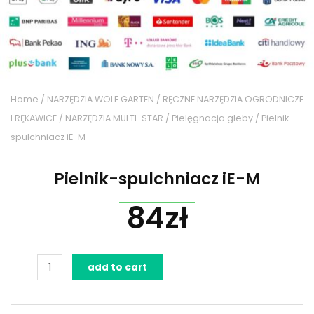
Home
/
NARZĘDZIA WOLF GARTEN
/
RĘCZNE NARZĘDZIA OGRODNICZE
I RĘKAWICE
/
NARZĘDZIA MULTI-STAR
/
Pielęgnacja gleby
/ Pielnik-
spulchniacz iE-M
Pielnik-spulchniacz iE-M
84
zł
Pielnik-
add to cart
spulchniacz
iE-
M