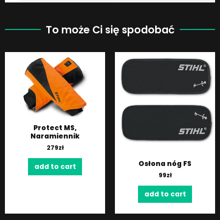
To może Ci się spodobać
Protect MS,
Naramiennik
279
zł
Osłona nóg FS
add to cart
99
zł
add to cart