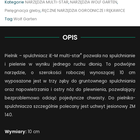
Kategorie
NARZĘDZIA MULTI-STAR
,
NARZĘDZIA WOLF GARTEN
,
quantity
Pielęgnacja gleby
,
RĘCZNE NARZĘDZIA OGRODNICZE I RĘKAWICE
Tag
Wolf Garten
OPIS
®
Pielnik – spulchniacz iE-M multi-star
pozwala na spulchnianie
i pielenie w wyniku jednego ruchu dłonią. To podwójne
narzędzie, o szerokości roboczej wynoszącej 10 cm
wyposażone jest w trzy zęby do gruntownego spulchniania
oraz napowietrzania i ostry nóż do plewnienia, pozwalający
bezproblemowo odciąć pojedyncze chwasty. Do pielnika-
spulchniacza szczególnie polecany jest uchwyt jesionowy ZM
140.
Wymiary:
10 cm