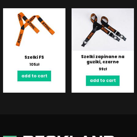
Szelki zapinane na
Szelki FS
guziki, czarne
105
zł
99
zł
add to cart
add to cart