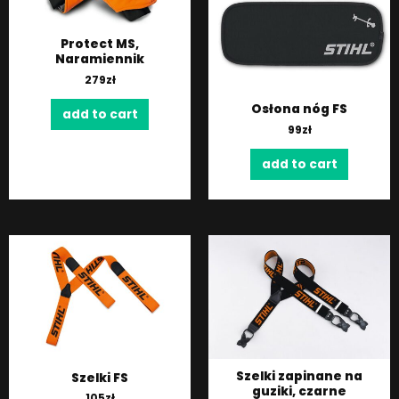
Protect MS,
Naramiennik
279
zł
Osłona nóg FS
add to cart
99
zł
add to cart
Szelki zapinane na
Szelki FS
guziki, czarne
105
zł