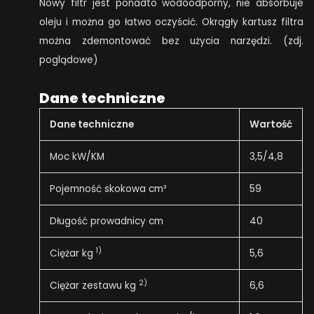
Nowy filtr jest ponadto wodoodporny, nie absorbuje
oleju i można go łatwo oczyścić. Okrągły kartusz filtra
można zdemontować bez użycia narzędzi. (zdj.
poglądowe)
Dane techniczne
Dane techniczne
Wartość
Moc kW/KM
3,5/4,8
Pojemność skokowa cm³
59
Długość prowadnicy cm
40
1)
Ciężar kg
5,6
2)
Ciężar zestawu kg
6,6