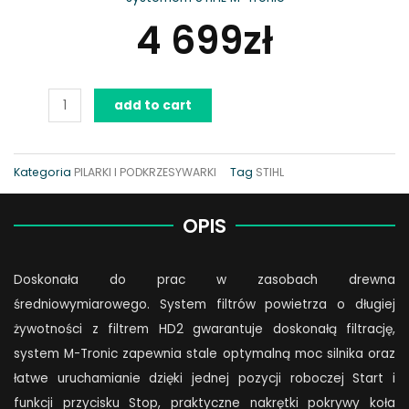
4 699
zł
Pilarka
add to cart
STIHL
MS
362
Kategoria
PILARKI I PODKRZESYWARKI
Tag
STIHL
C-
M
OPIS
quantity
Doskonała do prac w zasobach drewna
średniowymiarowego. System filtrów powietrza o długiej
żywotności z filtrem HD2 gwarantuje doskonałą filtrację,
system M-Tronic zapewnia stale optymalną moc silnika oraz
łatwe uruchamianie dzięki jednej pozycji roboczej Start i
funkcji przycisku Stop, praktyczne nakrętki pokrywy koła