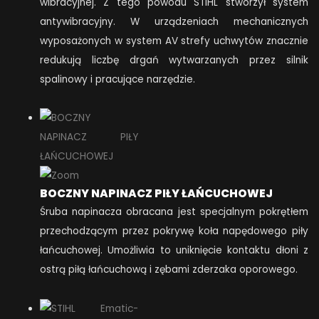
wibracyjnej. Z tego powodu STIHL stworzył system
antywibracyjny. W urządzeniach mechanicznych
wyposażonych w system AV strefy uchwytów znacznie
redukują liczbę drgań wytwarzanych przez silnik
spalinowy i pracujące narzędzie.
BOCZNY NAPINACZ PIŁY ŁAŃCUCHOWEJ
Śruba napinacza obracana jest specjalnym pokrętłem
przechodzącym przez pokrywę koła napędowego piły
łańcuchowej. Umożliwia to uniknięcie kontaktu dłoni z
ostrą piłą łańcuchową i zębami zderzaka oporowego.