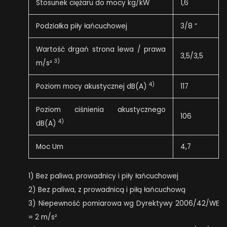
Stosunek ciężaru do mocy kg/kW
1,6
Podziałka piły łańcuchowej
3/8 “
Wartość drgań strona lewa / prawa
3,5/3,5
3)
m/s²
4)
Poziom mocy akustycznej dB(A)
117
Poziom ciśnienia akustycznego
106
4)
dB(A)
Moc Um
4,7
1) Bez paliwa, prowadnicy i piły łańcuchowej
2) Bez paliwa, z prowadnicą i piłą łańcuchową
3) Niepewność pomiarowa wg Dyrektywy 2006/42/WE
= 2 m/s²