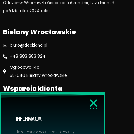
o
g
Oddział w Wrocław-Leśnica został zamknięty z dniem 31
o
r
października 2024 roku​
k
a
m
Bielany Wrocławskie
biuro@deckland.pl
+48 883 883 824
Ogrodowa 14a
55-040 Bielany Wrocławskie
Wsparcie klienta
Regulamin sklepu
Reklamacje i zwroty
INFORMACJA
Dostawa i płatność
Polityka prywatnosci
Ta strona korzysta z ciasteczek aby