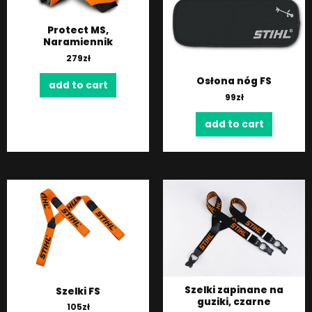
Protect MS,
Naramiennik
279
zł
Osłona nóg FS
add to cart
99
zł
add to cart
Szelki zapinane na
Szelki FS
guziki, czarne
105
zł