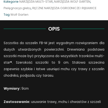
Kategorie
NARZĘDZIA MULTI-STAR
,
NARZĘDZIA WOLF GARTEN
,
M
Pielęgnacja gleby
,
RĘCZNE NARZĘDZIA OGRODNICZE I RĘKAWICE
quantity
Tag
Wolf Garten
OPIS
Szczotka do szczelin FB-M jest wygodnym rozwiązaniem dla
dużych utwardzonych powierzchni. Drewniana podstawa
szczotki może być przyłączona do wszystkich trzonków multi-
star®. Szerokość szczotki to 9 cm. Stalowa szczecina
zapewnia szybkie i łatwe usunięci mchu czy trawy z szczelin
chodnika, podjazdu czy tarasu.
Wymiary:
9cm
Zastosowanie:
usuwanie trawy, mchu i chwastów z szczeli