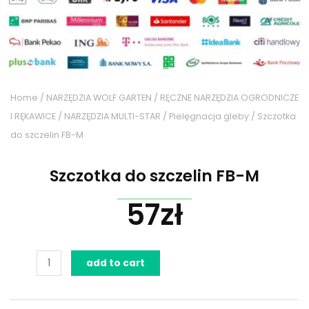
Home
/
NARZĘDZIA WOLF GARTEN
/
RĘCZNE NARZĘDZIA OGRODNICZE
I RĘKAWICE
/
NARZĘDZIA MULTI-STAR
/
Pielęgnacja gleby
/ Szczotka
do szczelin FB-M
Szczotka do szczelin FB-M
57
zł
Szczotka
add to cart
do
szczelin
FB-