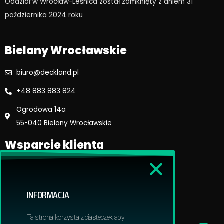
Oddział w Wrocław-Leśnica został zamknięty z dniem 31
o
r
października 2024 roku​
k
a
m
Bielany Wrocławskie
biuro@deckland.pl
+48 883 883 824
Ogrodowa 14a
55-040 Bielany Wrocławskie
Wsparcie klienta
Regulamin sklepu
Reklamacje i zwroty
INFORMACJA
Dostawa i płatność
Polityka prywatnosci
Ta strona korzysta z ciasteczek aby
Obowiązek informacyjny RODO