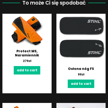
To może Ci się spodobać
Protect MS,
Naramiennik
279
zł
Osłona nóg FS
add to cart
99
zł
add to cart