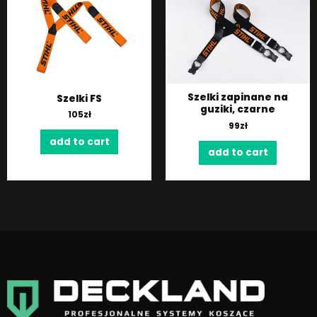
Szelki zapinane na
Szelki FS
guziki, czarne
105
zł
99
zł
add to cart
add to cart