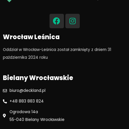
F
I
a
n
c
s
e
t
Wrocław Leśnica
b
a
o
g
Oddział w Wrocław-Leśnica został zamknięty z dniem 31
o
r
października 2024 roku​
k
a
m
Bielany Wrocławskie
biuro@deckland.pl
+48 883 883 824
Ogrodowa 14a
55-040 Bielany Wrocławskie