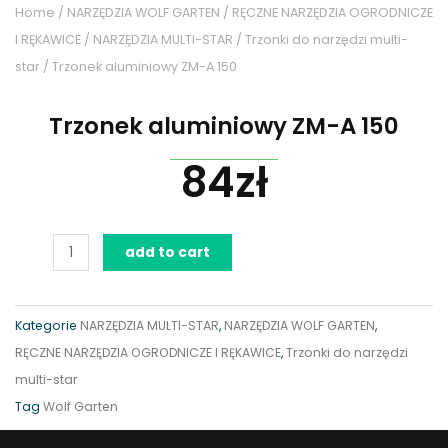
Home
/
NARZĘDZIA WOLF GARTEN
/
RĘCZNE NARZĘDZIA OGRODNICZE
I RĘKAWICE
/
NARZĘDZIA MULTI-STAR
/
Trzonki do narzędzi multi-
star
/ Trzonek aluminiowy ZM-A 150
Trzonek aluminiowy ZM-A 150
84
zł
Trzonek
add to cart
aluminiowy
ZM-
A
Kategorie
NARZĘDZIA MULTI-STAR
,
NARZĘDZIA WOLF GARTEN
,
150
RĘCZNE NARZĘDZIA OGRODNICZE I RĘKAWICE
,
Trzonki do narzędzi
quantity
multi-star
Tag
Wolf Garten