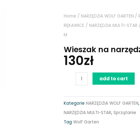
Home
/
NARZĘDZIA WOLF GARTEN
/
RĘKAWICE
/
NARZĘDZIA MULTI-STAR
M
Wieszak na narzęd
130
zł
Wieszak
add to cart
na
narzędzia
Kategorie
NARZĘDZIA WOLF GARTEN
ogrodnicze
NARZĘDZIA MULTI-STAR
,
Sprzątanie
UM-
Tag
Wolf Garten
M
quantity