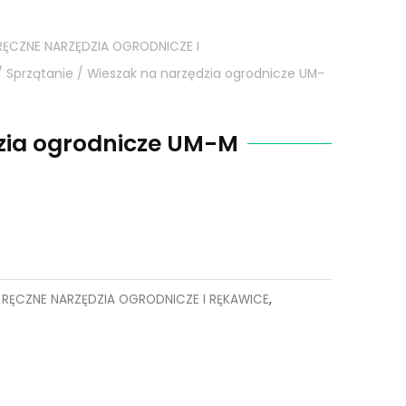
RĘCZNE NARZĘDZIA OGRODNICZE I
/
Sprzątanie
/ Wieszak na narzędzia ogrodnicze UM-
zia ogrodnicze UM-M
,
RĘCZNE NARZĘDZIA OGRODNICZE I RĘKAWICE
,