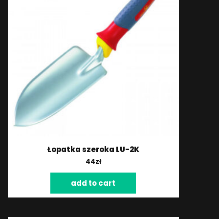
Łopatka szeroka LU-2K
44
zł
add to cart