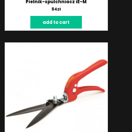
Pielnik-spulchniacz iE-M
84
zł
add to cart