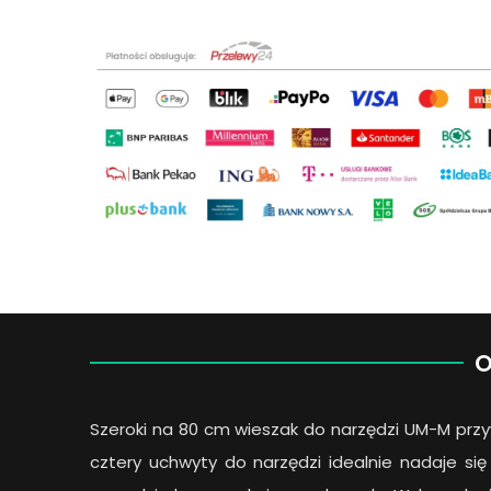
O
Szeroki na 80 cm wieszak do narzędzi UM-M pr
cztery uchwyty do narzędzi idealnie nadaje s