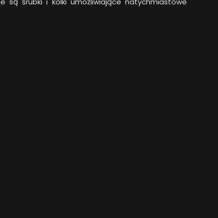
 są śrubki i kolki umożliwiające natychmiastowe