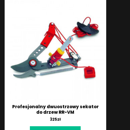
Profesjonalny dwuostrzowy sekator
do drzew RR-VM
325
zł