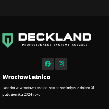
F
I
a
n
c
s
e
t
Wrocław Leśnica
b
a
o
g
Oddział w Wrocław-Leśnica został zamknięty z dniem 31
o
r
października 2024 roku​
k
a
m