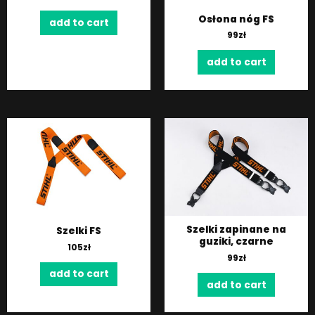
Osłona nóg FS
add to cart
99
zł
add to cart
Szelki zapinane na
Szelki FS
guziki, czarne
105
zł
99
zł
add to cart
add to cart