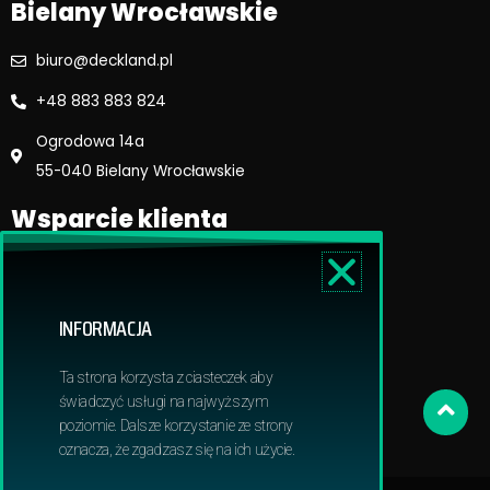
Bielany Wrocławskie
biuro@deckland.pl
+48 883 883 824
Ogrodowa 14a
55-040 Bielany Wrocławskie
Wsparcie klienta
Regulamin sklepu
Reklamacje i zwroty
INFORMACJA
Dostawa i płatność
Polityka prywatnosci
Ta strona korzysta z ciasteczek aby
Obowiązek informacyjny RODO
świadczyć usługi na najwyższym
poziomie. Dalsze korzystanie ze strony
oznacza, że zgadzasz się na ich użycie.