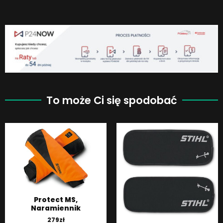
To może Ci się spodobać
Protect MS,
Naramiennik
279
zł