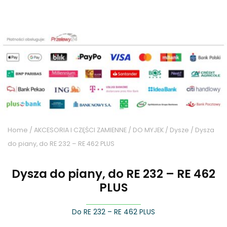
Home
/
AKCESORIA I CZĘŚCI ZAMIENNE
/
DO MYJEK
/
Dysze
/ Dysza
do piany, do RE 232 – RE 462 PLUS
Dysza do piany, do RE 232 – RE 462
PLUS
Do RE 232 – RE 462 PLUS