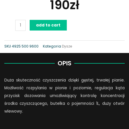
190
zł
Dysza
add to cart
do
piany,
do
SKU
4925 500 9600
Kategoria
Dysze
RE
232
OPIS
–
RE
Duża skuteczność czyszczenia dzięki gęstej, trwałej pianie.
462
Możliwość rozpylania w pionie i poziomie, regulacja kąta
PLUS
przycisk dozowania umożliwiający kontrolę koncentracji
quantity
środka czyszczącego, butelka o pojemności 1L, duży otwór
wlewowy.