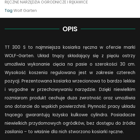
RĘCZNE NARZĘDZIA OGRODNICZE I RĘKAWICE
quantity
Tag
Wolf Garten
OPIS
TT 300 S to najmniejsza kosiarka ręczna w ofercie marki
WOLF-Garten. Układ tnący składający się z pięciu ostrzy
umożliwia wykonanie cięcia na pasie o szerokości 30 cm.
Wysokość koszenia regulowana jest w zakresie czterech
pozycji. Prezentowana kosiarka wrzecionowa to bardzo lekkie
i wygodne w przechowywaniu narzędzie. Dzięki niewielkim
rozmiarom produkt cechuje duża zwrotność oraz umożliwia
ono dotarcie do wąskich powierzchnii. Płynność pracy układu
tnącego gwarantują łożyska kulkowe cylindra. Posiadacze
niewielkich przydomowych ogródków, bez dostępu do źródła
zasilania – to właśnie dla nich stworzono kosiarki ręczne.