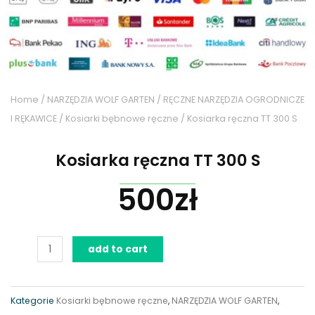
Home
/
NARZĘDZIA WOLF GARTEN
/
RĘCZNE NARZĘDZIA OGRODNICZE
I RĘKAWICE
/
Kosiarki bębnowe ręczne
/ Kosiarka ręczna TT 300 S
Kosiarka ręczna TT 300 S
500
zł
Kosiarka
add to cart
ręczna
TT
300
Kategorie
Kosiarki bębnowe ręczne
,
NARZĘDZIA WOLF GARTEN
,
S