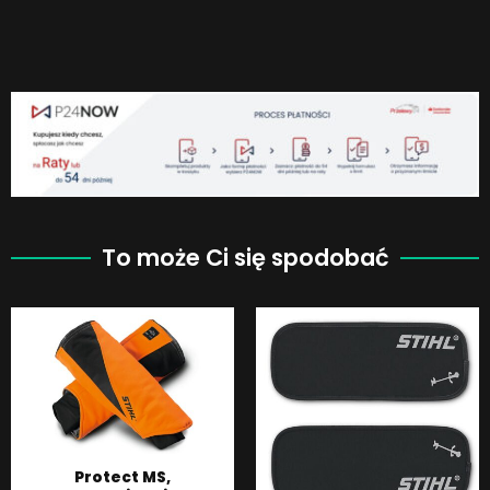
To może Ci się spodobać
Protect MS,