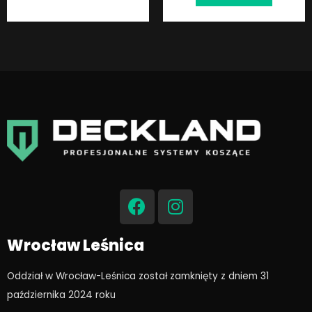
F
I
a
n
c
s
e
t
Wrocław Leśnica
b
a
o
g
Oddział w Wrocław-Leśnica został zamknięty z dniem 31
o
r
października 2024 roku​
k
a