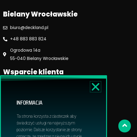
m
Bielany Wrocławskie
biuro@deckland.pl
+48 883 883 824
Ogrodowa 14a
55-040 Bielany Wrocławskie
Wsparcie klienta
Regulamin sklepu
Reklamacje i zwroty
INFORMACJA
Dostawa i płatność
Polityka prywatnosci
Ta strona korzysta z ciasteczek aby
Obowiązek informacyjny RODO
świadczyć usługi na najwyższym
poziomie. Dalsze korzystanie ze strony
oznacza, że zgadzasz się na ich użycie.