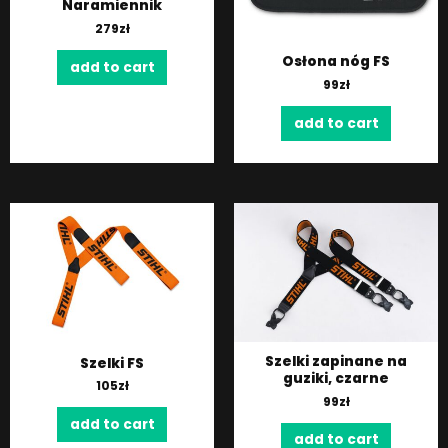
Naramiennik
279
zł
Osłona nóg FS
add to cart
99
zł
add to cart
Szelki zapinane na
Szelki FS
guziki, czarne
105
zł
99
zł
add to cart
add to cart