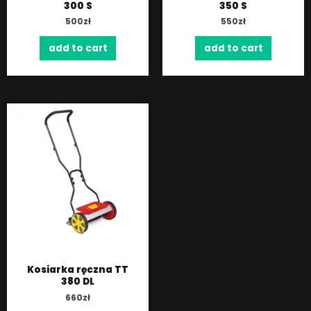
300 S
350 S
500
zł
550
zł
add to cart
add to cart
Kosiarka ręczna TT
380 DL
660
zł