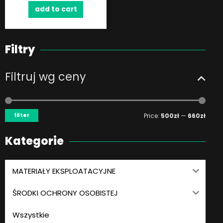
add to cart
Filtry
Filtruj wg ceny
Min
Max
price
price
filter
Price:
500zł
—
660zł
Kategorie
MATERIAŁY EKSPLOATACYJNE
ŚRODKI OCHRONY OSOBISTEJ
Wszystkie