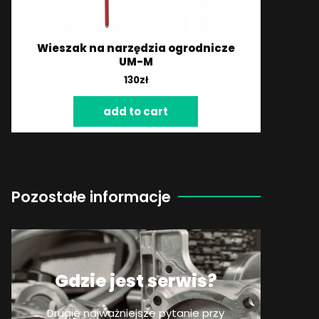
Wieszak na narzędzia ogrodnicze
UM-M
130
zł
add to cart
Pozostałe informacje
Gdzie jest serwis?
Drugie najważniejsze pytanie przy