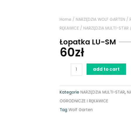
Home
/
NARZĘDZIA WOLF GARTEN
/
RĘKAWICE
/
NARZĘDZIA MULTI-STAR
/
Łopatka LU-SM
60
zł
Łopatka
add to cart
LU-
SM
Kategorie
NARZĘDZIA MULTI-STAR
,
N
quantity
OGRODNICZE I RĘKAWICE
Tag
Wolf Garten