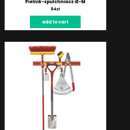
Pielnik-spulchniacz iE-M
84
zł
add to cart