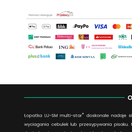
O
®
Łopatka LU-SM multi-star
doskonale nadaje si
wyciagania cebulek lub przesypywania pisaku