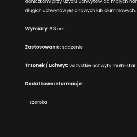
doniczkami przy użyciu uchwytów do małych narz
długich uchwytów jesionowych lub aluminiowych.
Wymiary:
B:8 cm
Zastosowanie:
sadzenie
Trzonek / uchwyt:
wszystkie uchwyty multi-star
Dodatkowe informacje:
– szeroka