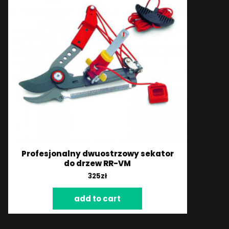
Profesjonalny dwuostrzowy sekator
do drzew RR-VM
325
zł
add to cart