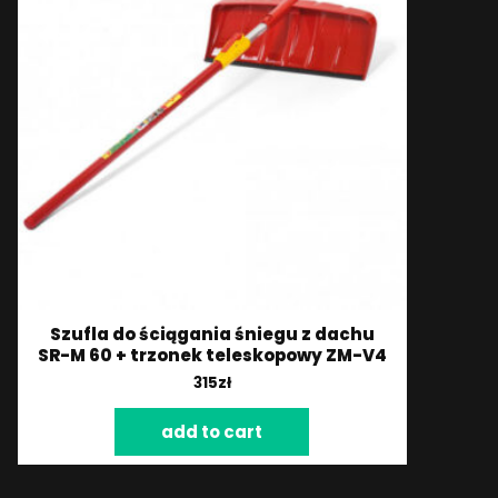
Szufla do ściągania śniegu z dachu
SR-M 60 + trzonek teleskopowy ZM-V4
315
zł
add to cart