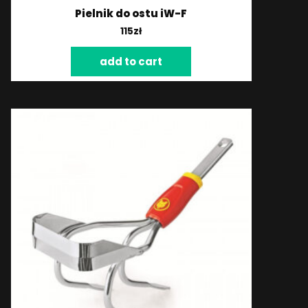
Pielnik do ostu iW-F
115
zł
add to cart