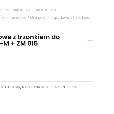
RĘCZNE NARZĘDZIA OGRODNICZE I
/
Mini narzędzia
/ Mini pazurki ogrodowe z trzonkiem
owe z trzonkiem do
-M + ZM 015
 MULTI-STAR
,
NARZĘDZIA WOLF GARTEN
,
RĘCZNE