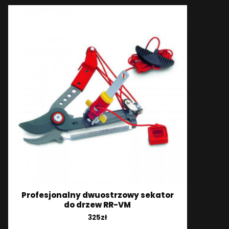
Profesjonalny dwuostrzowy sekator
do drzew RR-VM
325
zł