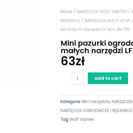
Home
/
NARZĘDZIA WOLF GARTEN
/
RĘKAWICE
/
NARZĘDZIA MULTI-STAR
do małych narzędzi LF-M + ZM 015
Mini pazurki ogrod
małych narzędzi LF
63
zł
Mini
add to cart
pazurki
ogrodowe
Kategorie
Mini narzędzia
,
NARZĘDZIA
z
NARZĘDZIA OGRODNICZE I RĘKAWICE
trzonkiem
Tag
Wolf Garten
do
małych