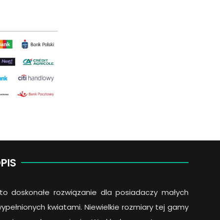
narzędzi
LF-
M
+
ZM
015
quantity
PIS
i to doskonałe rozwiązanie dla posiadaczy małych
pełnionych kwiatami. Niewielkie rozmiary tej gamy