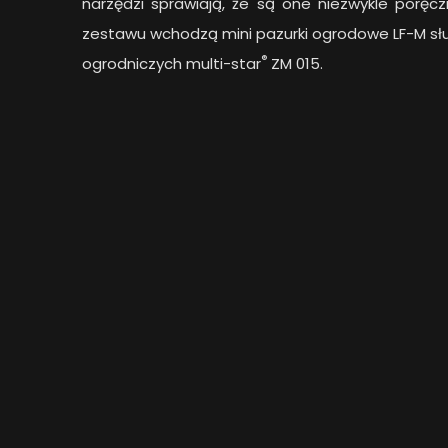
narzędzi sprawiają, że są one niezwykle porę
zestawu wchodzą mini pazurki ogrodowe LF-M słu
®
ogrodniczych multi-star
ZM 015.