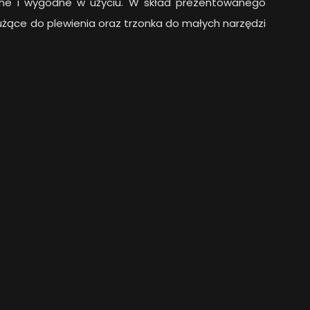
czne i wygodne w użyciu. W skład prezentowanego
żące do plewienia oraz trzonka do małych narzędzi