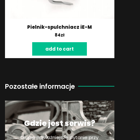
Pielnik-spulchniacz iE-M
84
zł
add to cart
Pozostałe informacje
Gdzie jest serwis?
Drugie najważniejsze pytanie przy