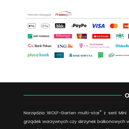
O
®
Narzędzia WOLF-Garten multi-star
z serii Min
grządek warzywnych czy skrzynek balkonowych wy