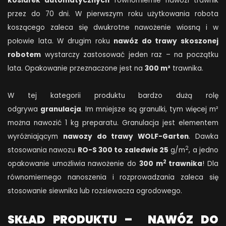
kosiarek automatycznych
równomiernie nawozi trawnik
przez do 70 dni. W pierwszym roku użytkowania robota
koszącego zaleca się dwukrotne nawożenie wiosną i w
połowie lata. W drugim roku
nawóz do trawy skoszonej
robotem
wystarczy zastosować jeden raz – na początku
lata. Opakowanie przeznaczone jest na
300 m²
trawnika.
W tej kategorii produktu bardzo dużą rolę
odgrywa
granulacja
. Im mniejsze są granulki, tym więcej m²
można nawozić 1 kg preparatu. Granulacja jest elementem
wyróżniającym
nawozy do trawy WOLF-Garten
. Dawka
2
stosowania nawozu
RO-S 300 to zaledwie 25
g/m
, a jedno
2
opakowanie umożliwia nawożenie do
300 m
trawnika
! Dla
równomiernego nanoszenia i rozprowadzania zaleca się
stosowanie siewnika lub rozsiewacza ogrodowego.
SKŁAD PRODUKTU – NAWÓZ DO