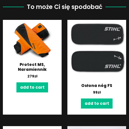
To może Ci się spodobać
Protect MS,
Naramiennik
279
zł
Osłona nóg FS
add to cart
99
zł
add to cart