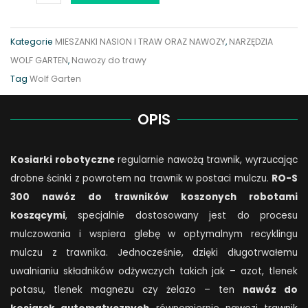
trawników
koszonych
Kategorie
MIESZANKI NASION I TRAW ORAZ NAWOZY
,
NARZĘDZIA
robotami
WOLF GARTEN
,
Nawozy do trawy
koszącymi
Tag
Wolf Garten
WOLF-
Garten
OPIS
RO-
S
Kosiarki robotyczne
regularnie nawożą trawnik, wyrzucając
300
drobne ścinki z powrotem na trawnik w postaci mulczu.
RO-S
quantity
300 nawóz do trawników koszonych robotami
koszącymi
, specjalnie dostosowany jest do procesu
mulczowania i wspiera glebę w optymalnym recyklingu
mulczu z trawnika. Jednocześnie, dzięki długotrwałemu
uwalnianiu składników odżywczych takich jak – azot, tlenek
potasu, tlenek magnezu czy żelazo – ten
nawóz do