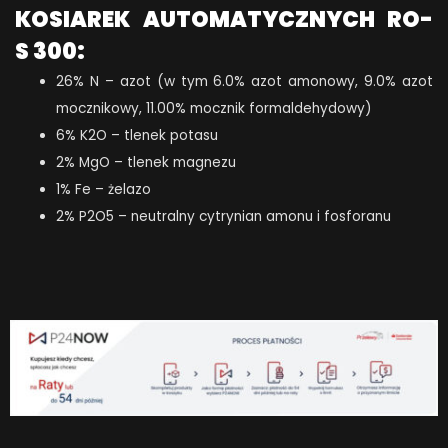
KOSIAREK AUTOMATYCZNYCH RO-
S 300:
26% N – azot (w tym 6.0% azot amonowy, 9.0% azot
mocznikowy, 11.00% mocznik formaldehydowy)
6% K2O – tlenek potasu
2% MgO – tlenek magnezu
1% Fe – żelazo
2% P2O5 – neutralny cytrynian amonu i fosforanu