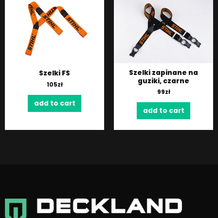
Szelki zapinane na
Szelki FS
guziki, czarne
105
zł
99
zł
add to cart
add to cart