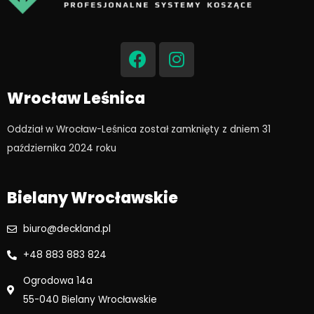
F
I
a
n
c
s
e
t
Wrocław Leśnica
b
a
o
g
Oddział w Wrocław-Leśnica został zamknięty z dniem 31
o
r
października 2024 roku​
k
a
m
Bielany Wrocławskie
biuro@deckland.pl
+48 883 883 824
Ogrodowa 14a
55-040 Bielany Wrocławskie