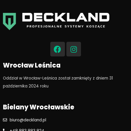
F
I
a
n
c
s
e
t
Wrocław Leśnica
b
a
o
g
Oddział w Wrocław-Leśnica został zamknięty z dniem 31
o
r
października 2024 roku​
k
a
m
Bielany Wrocławskie
biuro@deckland.pl
+48 883 883 824