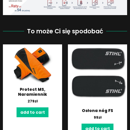
To może Ci się spodobać
Protect MS,
Naramiennik
279
zł
Osłona nóg FS
add to cart
99
zł
add to cart