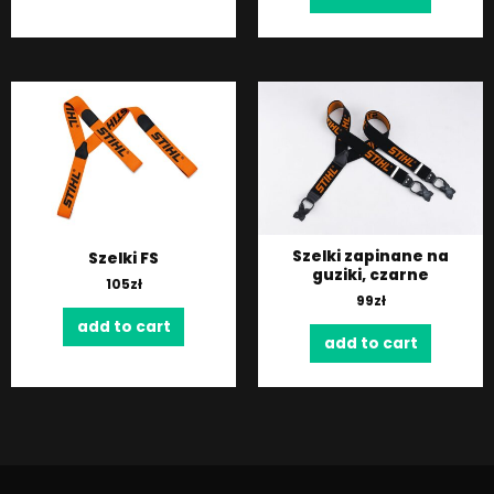
Szelki zapinane na
Szelki FS
guziki, czarne
105
zł
99
zł
add to cart
add to cart