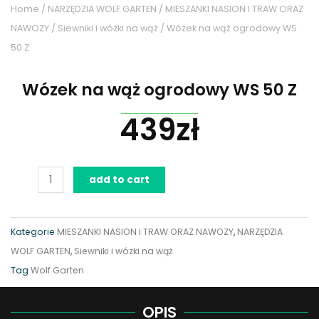
Home
/
NARZĘDZIA WOLF GARTEN
/
MIESZANKI NASION I TRAW ORAZ
NAWOZY
/
Siewniki i wózki na wąż
/ Wózek na wąż ogrodowy WS
50 Z
Wózek na wąż ogrodowy WS 50 Z
439
zł
Wózek
add to cart
na
wąż
ogrodowy
Kategorie
MIESZANKI NASION I TRAW ORAZ NAWOZY
,
NARZĘDZIA
WS
WOLF GARTEN
,
Siewniki i wózki na wąż
50
Tag
Wolf Garten
Z
quantity
OPIS