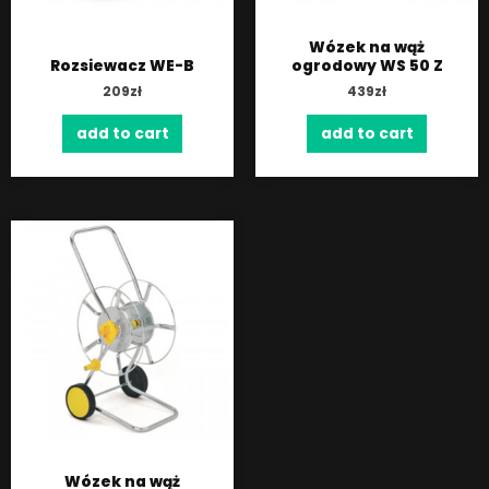
Wózek na wąż
Rozsiewacz WE-B
ogrodowy WS 50 Z
209
zł
439
zł
add to cart
add to cart
Wózek na wąż