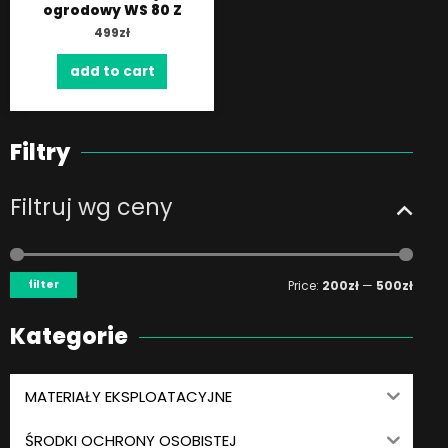
ogrodowy WS 80 Z
499
zł
add to cart
Filtry
Filtruj wg ceny
Min
Max
price
price
filter
Price:
200zł
—
500zł
Kategorie
MATERIAŁY EKSPLOATACYJNE
ŚRODKI OCHRONY OSOBISTEJ