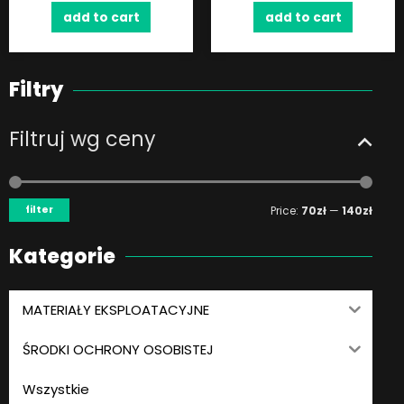
add to cart
add to cart
Filtry
Filtruj wg ceny
Min
Max
price
price
filter
Price:
70zł
—
140zł
Kategorie
MATERIAŁY EKSPLOATACYJNE
ŚRODKI OCHRONY OSOBISTEJ
Wszystkie