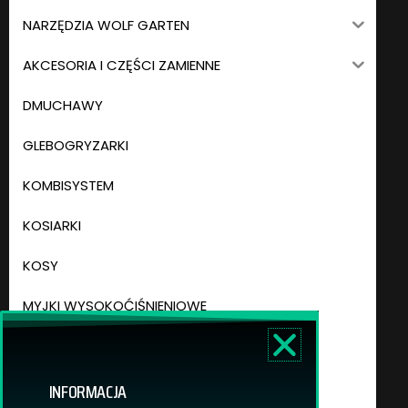
NARZĘDZIA WOLF GARTEN
AKCESORIA I CZĘŚCI ZAMIENNE
DMUCHAWY
GLEBOGRYZARKI
KOMBISYSTEM
KOSIARKI
KOSY
MYJKI WYSOKOĆIŚNIENIOWE
NOŻYCE DO ŻYWOPŁOTU
ODKURZACZE OGRODOWE
INFORMACJA