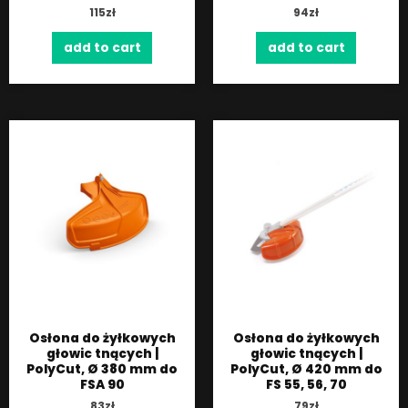
115
zł
94
zł
add to cart
add to cart
Osłona do żyłkowych
Osłona do żyłkowych
głowic tnących |
głowic tnących |
PolyCut, Ø 380 mm do
PolyCut, Ø 420 mm do
FSA 90
FS 55, 56, 70
83
zł
79
zł