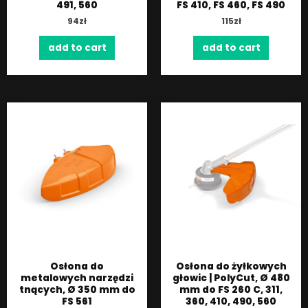
491, 560
FS 410, FS 460, FS 490
94
zł
115
zł
add to cart
add to cart
Osłona do
Osłona do żyłkowych
metalowych narzędzi
głowic | PolyCut, Ø 480
tnących, Ø 350 mm do
mm do FS 260 C, 311,
FS 561
360, 410, 490, 560