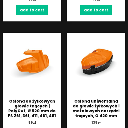
add to cart
add to cart
Osłona do żyłkowych
Osłona uniwersalna
głowic tnących |
do głowic żyłkowych i
PolyCut, Ø 520 mm do
metalowych narzędzi
FS 261, 361, 411, 461, 491
tnących, Ø 420 mm
99
zł
139
zł