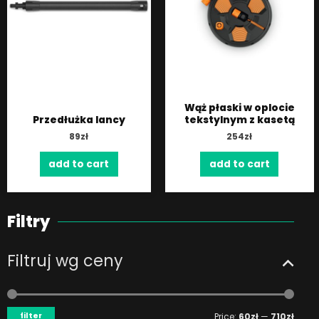
Wąż płaski w oplocie
Przedłużka lancy
tekstylnym z kasetą
89
zł
254
zł
add to cart
add to cart
Filtry
Filtruj wg ceny
Min
Max
price
price
filter
Price:
60zł
—
710zł