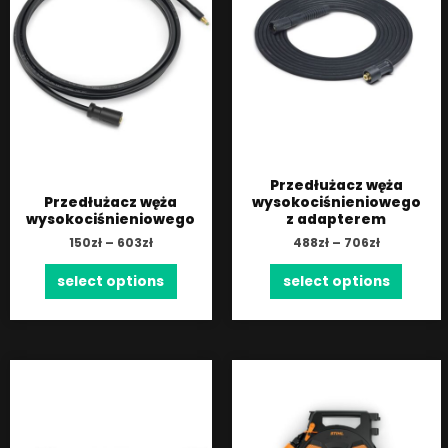
Przedłużacz węża
Przedłużacz węża
wysokociśnieniowego
wysokociśnieniowego
z adapterem
150
zł
–
603
zł
488
zł
–
706
zł
select options
select options