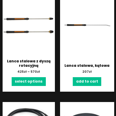
Lanca stalowa z dyszą
rotacyjną
Lanca stalowa, kątowa
425
zł
–
570
zł
207
zł
select options
add to cart