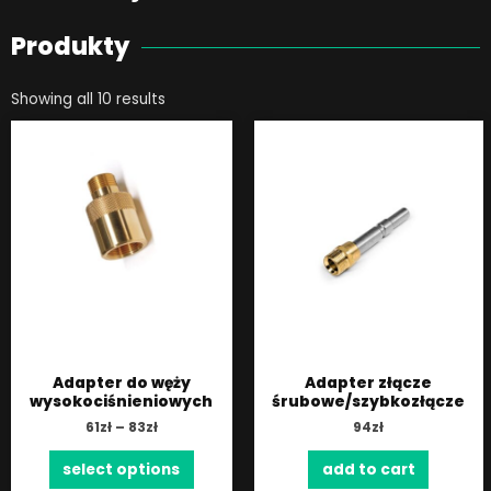
Produkty
Showing all 10 results
Adapter do węży
Adapter złącze
wysokociśnieniowych
śrubowe/szybkozłącze
61
zł
–
83
zł
94
zł
select options
add to cart