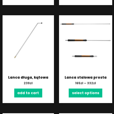
Lanca długa, kątowa
Lanca stalowa prosta
239
zł
165
zł
–
332
zł
add to cart
select options