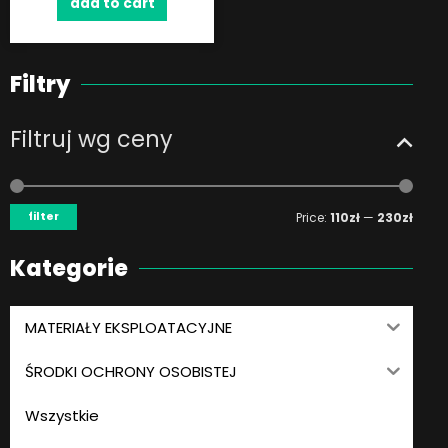
add to cart
Filtry
Filtruj wg ceny
Min
Max
price
price
filter
Price:
110zł
—
230zł
Kategorie
MATERIAŁY EKSPLOATACYJNE
ŚRODKI OCHRONY OSOBISTEJ
Wszystkie