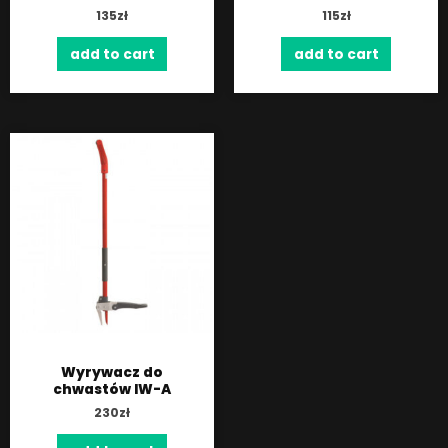
135
zł
115
zł
add to cart
add to cart
Wyrywacz do
chwastów IW-A
230
zł